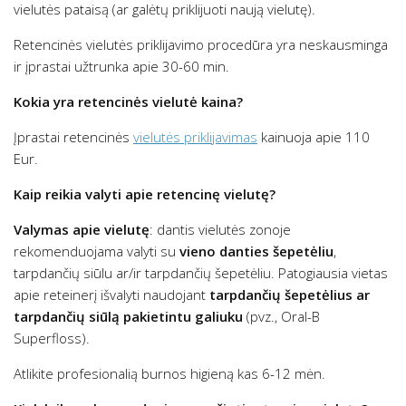
vielutės pataisą (ar galėtų priklijuoti naują vielutę).
Retencinės vielutės priklijavimo procedūra yra neskausminga
ir įprastai užtrunka apie 30-60 min.
Kokia yra retencinės vielutė kaina?
Įprastai retencinės
vielutės priklijavimas
kainuoja apie 110
Eur.
Kaip reikia valyti apie retencinę vielutę?
Valymas apie vielutę
: dantis vielutės zonoje
rekomenduojama valyti su
vieno danties šepetėliu
,
tarpdančių siūlu ar/ir tarpdančių šepetėliu. Patogiausia vietas
apie reteinerį išvalyti naudojant
tarpdančių šepetėlius ar
tarpdančių siūlą pakietintu galiuku
(pvz., Oral-B
Superfloss).
Atlikite profesionalią burnos higieną kas 6-12 mėn.