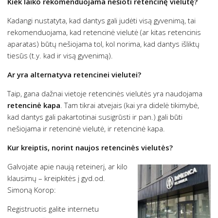
Kiek laiko rekomenduojama nešioti retencinę vielutę?
Kadangi nustatyta, kad dantys gali judėti visą gyvenimą, tai
rekomenduojama, kad retencinė vielutė (ar kitas retencinis
aparatas) būtų nešiojama tol, kol norima, kad dantys išliktų
tiesūs (t.y. kad ir visą gyvenimą).
Ar yra alternatyva retencinei vielutei?
Taip, gana dažnai vietoje retencinės vielutės yra naudojama
retencinė kapa
. Tam tikrai atvejais (kai yra didelė tikimybė,
kad dantys gali pakartotinai susigrūsti ir pan.) gali būti
nešiojama ir retencinė vielutė, ir retencinė kapa.
Kur kreiptis, norint naujos retencinės vielutės?
Galvojate apie naują reteinerį, ar kilo
klausimų – kreipkitės į gyd.od.
Simoną Korop:
Registruotis galite internetu