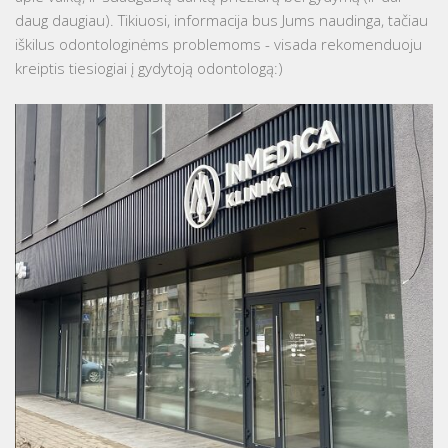
daug daugiau). Tikiuosi, informacija bus Jums naudinga, tačiau
iškilus odontologinėms problemoms - visada rekomenduoju
kreiptis tiesiogiai į gydytoją odontologą:)