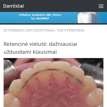
Dantistai
Skip to content
RETEINERIAI (ORTODONTINIAI)
/
VISI STRAIPSNIAI
Retencinė vielutė: dažniausiai
užduodami klausimai