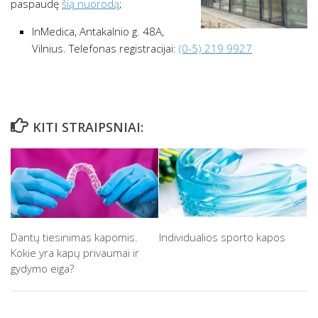
paspaudę
šią nuorodą
;
InMedica, Antakalnio g. 48A,
Vilnius. Telefonas registracijai:
(0-5) 219 9927
KITI STRAIPSNIAI:
Dantų tiesinimas kapomis.
Individualios sporto kapos
Kokie yra kapų privaumai ir
gydymo eiga?