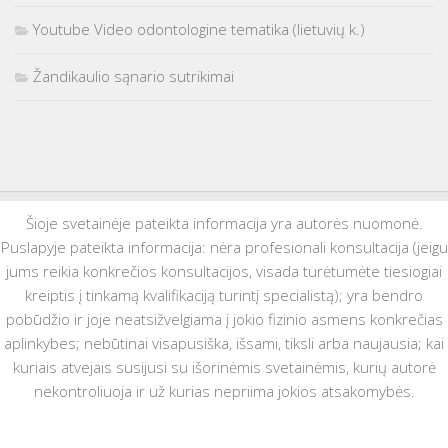
Youtube Video odontologine tematika (lietuvių k.)
Žandikaulio sąnario sutrikimai
Šioje svetainėje pateikta informacija yra autorės nuomonė.
Puslapyje pateikta informacija: nėra profesionali konsultacija (jeigu
jums reikia konkrečios konsultacijos, visada turėtumėte tiesiogiai
kreiptis į tinkamą kvalifikaciją turintį specialistą); yra bendro
pobūdžio ir joje neatsižvelgiama į jokio fizinio asmens konkrečias
aplinkybes; nebūtinai visapusiška, išsami, tiksli arba naujausia; kai
kuriais atvejais susijusi su išorinėmis svetainėmis, kurių autorė
nekontroliuoja ir už kurias nepriima jokios atsakomybės.