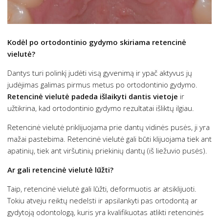
Kodėl po ortodontinio gydymo skiriama retencinė
vielutė?
Dantys turi polinkį judėti visą gyvenimą ir ypač aktyvus jų
judėjimas galimas pirmus metus po ortodontinio gydymo.
Retencinė vielutė padeda išlaikyti dantis vietoje
ir
užtikrina, kad ortodontinio gydymo rezultatai išliktų ilgiau.
Retencinė vielutė priklijuojama prie dantų vidinės pusės, ji yra
mažai pastebima. Retencinė vielutė gali būti klijuojama tiek ant
apatinių, tiek ant viršutinių priekinių dantų (iš liežuvio pusės).
Ar gali retencinė vielutė lūžti?
Taip, retencinė vielutė gali lūžti, deformuotis ar atsiklijuoti.
Tokiu atveju reiktų nedelsti ir apsilankyti pas ortodontą ar
gydytoją odontologą, kuris yra kvalifikuotas atlikti retencinės