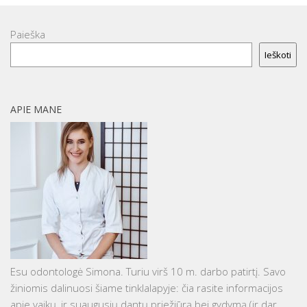
Paieška
Ieškoti
APIE MANE
Esu odontologė Simona. Turiu virš 10 m. darbo patirtį. Savo
žiniomis dalinuosi šiame tinklalapyje: čia rasite informacijos
apie vaikų, ir suaugusių dantų priežiūrą bei gydymą (ir dar