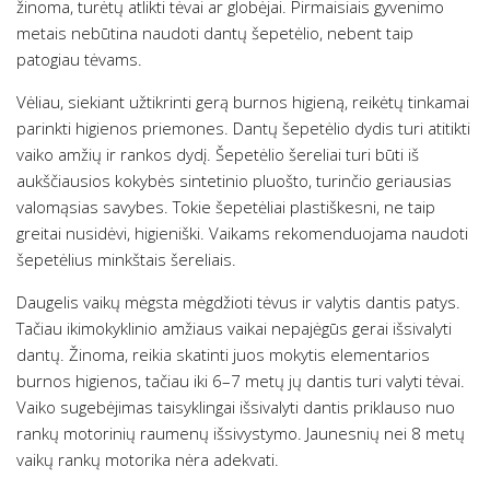
žinoma, turėtų atlikti tėvai ar globėjai. Pirmaisiais gyvenimo
metais nebūtina naudoti dantų šepetėlio, nebent taip
patogiau tėvams.
Vėliau, siekiant užtikrinti gerą burnos higieną, reikėtų tinkamai
parinkti higienos priemones. Dantų šepetėlio dydis turi atitikti
vaiko amžių ir rankos dydį. Šepetėlio šereliai turi būti iš
aukščiausios kokybės sintetinio pluošto, turinčio geriausias
valomąsias savybes. Tokie šepetėliai plastiškesni, ne taip
greitai nusidėvi, higieniški. Vaikams rekomenduojama naudoti
šepetėlius minkštais šereliais.
Daugelis vaikų mėgsta mėgdžioti tėvus ir valytis dantis patys.
Tačiau ikimokyklinio amžiaus vaikai nepajėgūs gerai išsivalyti
dantų. Žinoma, reikia skatinti juos mokytis elementarios
burnos higienos, tačiau iki 6–7 metų jų dantis turi valyti tėvai.
Vaiko sugebėjimas taisyklingai išsivalyti dantis priklauso nuo
rankų motorinių raumenų išsivystymo. Jaunesnių nei 8 metų
vaikų rankų motorika nėra adekvati.