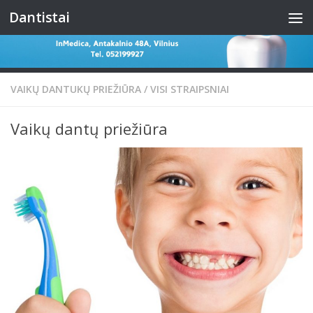
Dantistai
Skip to content
VAIKŲ DANTUKŲ PRIEŽIŪRA
/
VISI STRAIPSNIAI
Vaikų dantų priežiūra