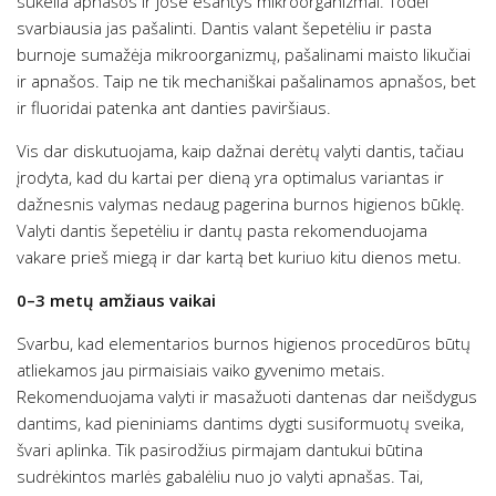
sukelia apnašos ir jose esantys mikroorganizmai. Todėl
svarbiausia jas pašalinti. Dantis valant šepetėliu ir pasta
burnoje sumažėja mikroorganizmų, pašalinami maisto likučiai
ir apnašos. Taip ne tik mechaniškai pašalinamos apnašos, bet
ir fluoridai patenka ant danties paviršiaus.
Vis dar diskutuojama, kaip dažnai derėtų valyti dantis, tačiau
įrodyta, kad du kartai per dieną yra optimalus variantas ir
dažnesnis valymas nedaug pagerina burnos higienos būklę.
Valyti dantis šepetėliu ir dantų pasta rekomenduojama
vakare prieš miegą ir dar kartą bet kuriuo kitu dienos metu.
0–3 metų amžiaus vaikai
Svarbu, kad elementarios burnos higienos procedūros būtų
atliekamos jau pirmaisiais vaiko gyvenimo metais.
Rekomenduojama valyti ir masažuoti dantenas dar neišdygus
dantims, kad pieniniams dantims dygti susiformuotų sveika,
švari aplinka. Tik pasirodžius pirmajam dantukui būtina
sudrėkintos marlės gabalėliu nuo jo valyti apnašas. Tai,