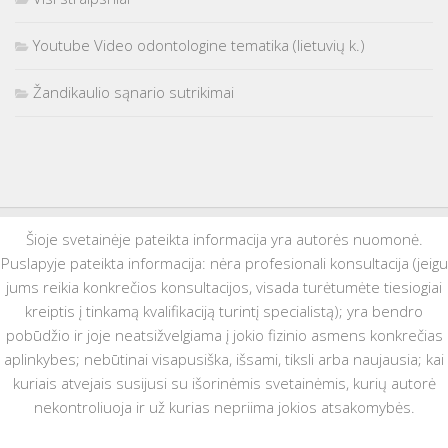
Youtube Video odontologine tematika (lietuvių k.)
Žandikaulio sąnario sutrikimai
Šioje svetainėje pateikta informacija yra autorės nuomonė.
Puslapyje pateikta informacija: nėra profesionali konsultacija (jeigu
jums reikia konkrečios konsultacijos, visada turėtumėte tiesiogiai
kreiptis į tinkamą kvalifikaciją turintį specialistą); yra bendro
pobūdžio ir joje neatsižvelgiama į jokio fizinio asmens konkrečias
aplinkybes; nebūtinai visapusiška, išsami, tiksli arba naujausia; kai
kuriais atvejais susijusi su išorinėmis svetainėmis, kurių autorė
nekontroliuoja ir už kurias nepriima jokios atsakomybės.