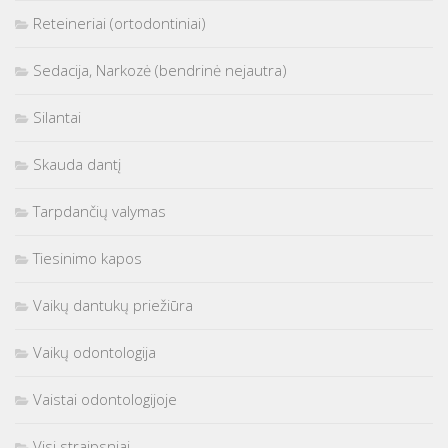
Reteineriai (ortodontiniai)
Sedacija, Narkozė (bendrinė nejautra)
Silantai
Skauda dantį
Tarpdančių valymas
Tiesinimo kapos
Vaikų dantukų priežiūra
Vaikų odontologija
Vaistai odontologijoje
Visi straipsniai