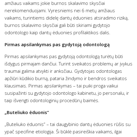
amžiaus vaikams jokie burnos skalavimo skysčiai
nerekomenduojami. Vyresniems nei 6 metų amžiaus
vaikams, turintiems didelę dantų ėduonies atsiradimo riziką,
burnos skalavimo skysčiai gali būti skiriami gydytojo
odontologo kaip dantų ėduonies profilaktikos dalis.
Pirmas apsilankymas pas gydytoją odontologą
Pirmas apsilankymas pas gydytoją odontologą turėtų būti
išdygus pirmajam dančiui. Turint sveikatos problemų ar įvykus
traumai galima atvykti ir anksčiau. Gydytojas odontologas
apžiūri kūdikio burną, pataria žindymo ir bendros sveikatos
klausimais. Pirmas apsilankymas – tai puiki proga vaikui
susipažinti su gydytojo odontologo kabinetu, jo personalu, ir
taip išvengti odontologinių procedūrų baimės.
„Buteliuko ėduonis”
„Buteliuko ėduonis” – tai daugybinio dantų ėduonies rūšis su
ypač specifine etiologija. Ši būklė pasireiškia vaikams, ilgai