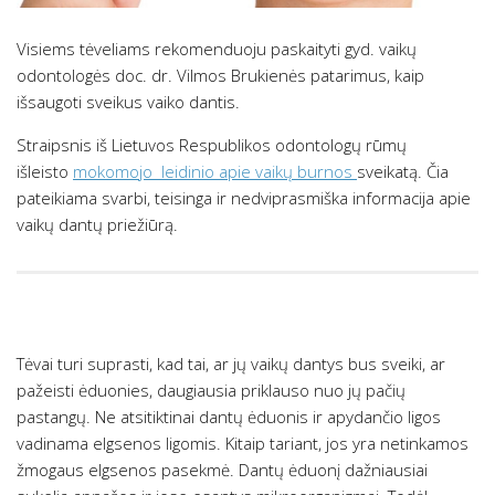
Visiems tėveliams rekomenduoju paskaityti gyd. vaikų
odontologės doc. dr. Vilmos Brukienės patarimus, kaip
išsaugoti sveikus vaiko dantis.
Straipsnis iš Lietuvos Respublikos odontologų rūmų
išleisto
mokomojo leidinio apie vaikų burnos
sveikatą. Čia
pateikiama svarbi, teisinga ir nedviprasmiška informacija apie
vaikų dantų priežiūrą.
Tėvai turi suprasti, kad tai, ar jų vaikų dantys bus sveiki, ar
pažeisti ėduonies, daugiausia priklauso nuo jų pačių
pastangų. Ne atsitiktinai dantų ėduonis ir apydančio ligos
vadinama elgsenos ligomis. Kitaip tariant, jos yra netinkamos
žmogaus elgsenos pasekmė. Dantų ėduonį dažniausiai