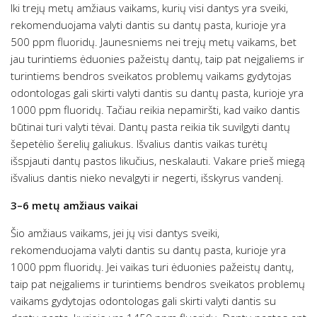
Iki trejų metų amžiaus vaikams, kurių visi dantys yra sveiki,
rekomenduojama valyti dantis su dantų pasta, kurioje yra
500 ppm fluoridų. Jaunesniems nei trejų metų vaikams, bet
jau turintiems ėduonies pažeistų dantų, taip pat neįgaliems ir
turintiems bendros sveikatos problemų vaikams gydytojas
odontologas gali skirti valyti dantis su dantų pasta, kurioje yra
1000 ppm fluoridų. Tačiau reikia nepamiršti, kad vaiko dantis
būtinai turi valyti tėvai. Dantų pasta reikia tik suvilgyti dantų
šepetėlio šerelių galiukus. Išvalius dantis vaikas turėtų
išspjauti dantų pastos likučius, neskalauti. Vakare prieš miegą
išvalius dantis nieko nevalgyti ir negerti, išskyrus vandenį.
3–6 metų amžiaus vaikai
Šio amžiaus vaikams, jei jų visi dantys sveiki,
rekomenduojama valyti dantis su dantų pasta, kurioje yra
1000 ppm fluoridų. Jei vaikas turi ėduonies pažeistų dantų,
taip pat neįgaliems ir turintiems bendros sveikatos problemų
vaikams gydytojas odontologas gali skirti valyti dantis su