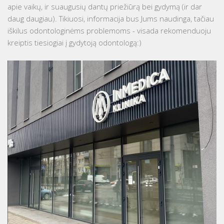
apie vaikų, ir suaugusių dantų priežiūrą bei gydymą (ir dar
daug daugiau). Tikiuosi, informacija bus Jums naudinga, tačiau
iškilus odontologinėms problemoms - visada rekomenduoju
kreiptis tiesiogiai į gydytoją odontologą:)