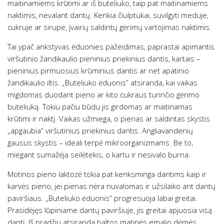
maitinamiems krūtimi ar iš buteliuko, taip pat maitinamiems
naktimis, nevalant dantų. Kenkia čiulptukai, suvilgyti meduje,
cukruje ar sirupe, įvairių saldintų gėrimų vartojimas naktimis.
Tai ypač ankstyvas ėduonies pažeidimas, paprastai apimantis
viršutinio žandikaulio pieninius priekinius dantis, kartais –
pieninius pirmuosius krūminius dantis ar net apatinio
žandikaulio iltis. „Buteliuko ėduonis” atsiranda, kai vaikas
migdomas duodant pieno ar kito cukraus turinčio gėrimo
buteliuką. Tokiu pačiu būdu jis girdomas ar maitinamas
krūtimi ir naktį. Vaikas užmiega, o pienas ar saldintas skystis
„apgaubia” viršutinius priekinius dantis. Angliavandenių
gausus skystis – ideali terpė mikroorganizmams. Be to,
miegant sumažėja seilėtekis, o kartu ir nesivalo burna.
Motinos pieno laktozė tokia pat kenksminga dantims kaip ir
karvės pieno, jei pienas nėra nuvalomas ir užsilaiko ant dantų
paviršiaus. „Buteliuko ėduonis” progresuoja labai greitai.
Prasidėjęs lūpiniame dantų paviršiuje, jis greitai apjuosia visą
dantį. Iš pradžių atsiranda baltos matinės emalio dėmės.