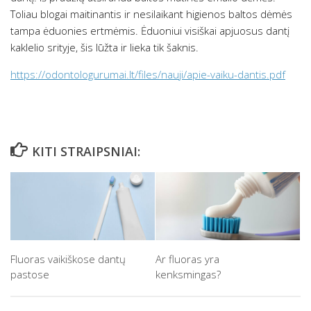
Toliau blogai maitinantis ir nesilaikant higienos baltos dėmės
tampa ėduonies ertmėmis. Ėduoniui visiškai apjuosus dantį
kaklelio srityje, šis lūžta ir lieka tik šaknis.
https://odontologurumai.lt/files/nauji/apie-vaiku-dantis.pdf
KITI STRAIPSNIAI:
Fluoras vaikiškose dantų
Ar fluoras yra
pastose
kenksmingas?