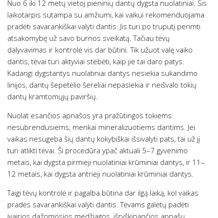
Nuo 6 iki 12 metų vietoj pieninių dantų dygsta nuolatiniai. Šis
laikotarpis sutampa su amžiumi, kai vaikui rekomenduojama
pradėti savarankiškai valyti dantis. Jis turi po truputį perimti
atsakomybę už savo burnos sveikatą. Tačiau tėvų
dalyvavimas ir kontrolė vis dar būtini. Tik užuot valę vaiko
dantis, tėvai turi aktyviai stebėti, kaip jie tai daro patys.
Kadangi dygstantys nuolatiniai dantys nesiekia sukandimo
linijos, dantų šepetėlio šereliai nepasiekia ir neišvalo tokių
dantų kramtomųjų paviršių.
Nuolat esančios apnašos yra pražūtingos tokiems
nesubrendusiems, menkai mineralizuotiems dantims. Jei
vaikas nesugeba šių dantų kokybiškai išsivalyti pats, tai už jį
turi atlikti tėvai. Ši procedūra ypač aktuali 5–7 gyvenimo
metais, kai dygsta pirmieji nuolatiniai krūminiai dantys, ir 11–
12 metais, kai dygsta antrieji nuolatiniai krūminiai dantys.
Taigi tėvų kontrolė ir pagalba būtina dar ilgą laiką, kol vaikas
pradės savarankiškai valyti dantis. Tėvams galėtų padėti
įvairios dažomosios medžiagos, išryškinančios apnašų