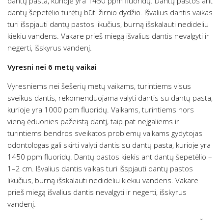
dantų pasta, kurioje yra 1450 ppm fluoridų. Dantų pastos ant
dantų šepetėlio turėtų būti žirnio dydžio. Išvalius dantis vaikas
turi išspjauti dantų pastos likučius, burną išskalauti nedideliu
kiekiu vandens. Vakare prieš miegą išvalius dantis nevalgyti ir
negerti, išskyrus vandenį.
Vyresni nei 6 metų vaikai
Vyresniems nei šešerių metų vaikams, turintiems visus
sveikus dantis, rekomenduojama valyti dantis su dantų pasta,
kurioje yra 1000 ppm fluoridų. Vaikams, turintiems nors
vieną ėduonies pažeistą dantį, taip pat neįgaliems ir
turintiems bendros sveikatos problemų vaikams gydytojas
odontologas gali skirti valyti dantis su dantų pasta, kurioje yra
1450 ppm fluoridų. Dantų pastos kiekis ant dantų šepetėlio –
1–2 cm. Išvalius dantis vaikas turi išspjauti dantų pastos
likučius, burną išskalauti nedideliu kiekiu vandens. Vakare
prieš miegą išvalius dantis nevalgyti ir negerti, išskyrus
vandenį.