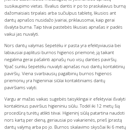
susikaupimo vietas. Išvalius dantis ir po to praskalavus burną
dažomaisiais tirpalais arba sučiulpus tabletę, likusios ant
dantų apnašos nusidažo įvairiai, priklausomai, kaip gerai
išvalyta burna. Taip tėvai pastebės likusias apnašas ir padės
vaikui jas nuvalyti.
Nors dantų valymas šepetėliu ir pasta yra efektyviausia bei
labiausiai paplitusi burnos higienos priemonė, ją taikant
negalima gerai pašalinti apnašų nuo visų danties paviršių.
Ypač sunku šepetėliu nuvalyti apnašas nuo dantų kontaktinių
paviršių. Viena svarbiausių pagalbinių burnos higienos
priemonių yra higieniniai siūlai kontaktiniams dantų
paviršiams valyti.
Vargu ar mažas vaikas sugebės taisyklingai ir efektyviai išvalyti
kontaktinius paviršius higieniniu siūlu. Todėl iki 12 metų šią
procedūrą turėtų atlikti tėvai. Higieninį siūlą patartina naudoti
nors kartą per dieną, geriausiai po vakarienės, prieš įprastą
dantų valymą arba po jo. Burnos skalavimo skysčiai Iki 6 metų