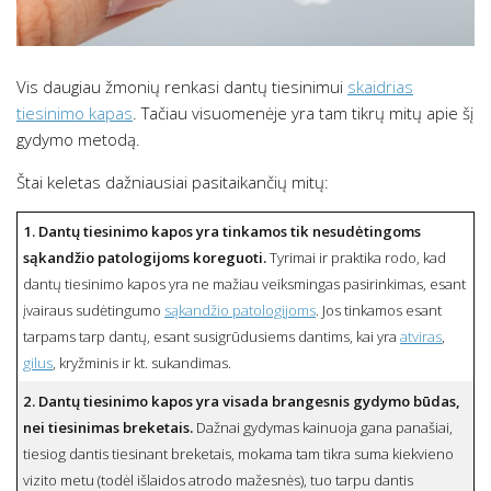
Vis daugiau žmonių renkasi dantų tiesinimui
skaidrias
tiesinimo kapas
. Tačiau visuomenėje yra tam tikrų mitų apie šį
gydymo metodą.
Štai keletas dažniausiai pasitaikančių mitų:
1. Dantų tiesinimo kapos yra tinkamos tik nesudėtingoms
sąkandžio patologijoms koreguoti.
Tyrimai ir praktika rodo, kad
dantų tiesinimo kapos yra ne mažiau veiksmingas pasirinkimas, esant
įvairaus sudėtingumo
sąkandžio patologijoms
. Jos tinkamos esant
tarpams tarp dantų, esant susigrūdusiems dantims, kai yra
atviras
,
gilus
, kryžminis ir kt. sukandimas.
2. Dantų tiesinimo kapos yra visada brangesnis gydymo būdas,
nei tiesinimas breketais.
Dažnai gydymas kainuoja gana panašiai,
tiesiog dantis tiesinant breketais, mokama tam tikra suma kiekvieno
vizito metu (todėl išlaidos atrodo mažesnės), tuo tarpu dantis