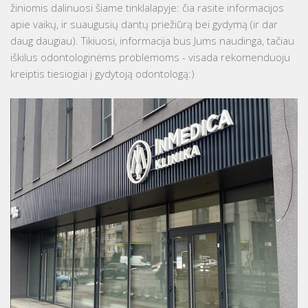
žiniomis dalinuosi šiame tinklalapyje: čia rasite informacijos
apie vaikų, ir suaugusių dantų priežiūrą bei gydymą (ir dar
daug daugiau). Tikiuosi, informacija bus Jums naudinga, tačiau
iškilus odontologinėms problemoms - visada rekomenduoju
kreiptis tiesiogiai į gydytoją odontologą:)