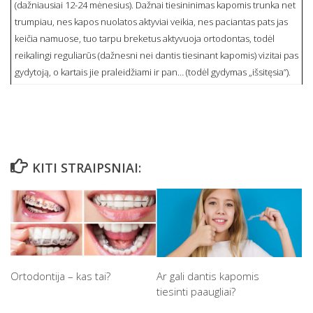
(dažniausiai 12-24 mėnesius). Dažnai tiesininimas kapomis trunka net
trumpiau, nes kapos nuolatos aktyviai veikia, nes paciantas pats jas
keičia namuose, tuo tarpu breketus aktyvuoja ortodontas, todėl
reikalingi reguliarūs (dažnesni nei dantis tiesinant kapomis) vizitai pas
gydytoją, o kartais jie praleidžiami ir pan… (todėl gydymas „išsitęsia”).
KITI STRAIPSNIAI:
Ortodontija – kas tai?
Ar gali dantis kapomis
tiesinti paaugliai?