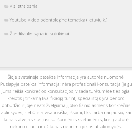
Visi straipsniai
Youtube Video odontologine tematika (lietuvių k.)
Žandikaulio sąnario sutrikimai
Šioje svetainėje pateikta informacija yra autorės nuomonė.
Puslapyje pateikta informacija: nėra profesionali konsultacija (jeigu
jums reikia konkrečios konsultacijos, visada turėtumėte tiesiogiai
kreiptis į tinkamą kvalifikaciją turintį specialistą); yra bendro
pobūdžio ir joje neatsižvelgiama į jokio fizinio asmens konkrečias
aplinkybes; nebūtinai visapusiška, išsami, tiksli arba naujausia; kai
kuriais atvejais susijusi su išorinėmis svetainėmis, kurių autorė
nekontroliuoja ir už kurias nepriima jokios atsakomybės.