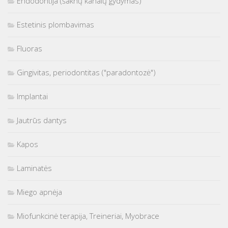
Endodontija (šaknų kanalų gydymas)
Estetinis plombavimas
Fluoras
Gingivitas, periodontitas ("paradontozė")
Implantai
Jautrūs dantys
Kapos
Laminatės
Miego apnėja
Miofunkcinė terapija, Treineriai, Myobrace