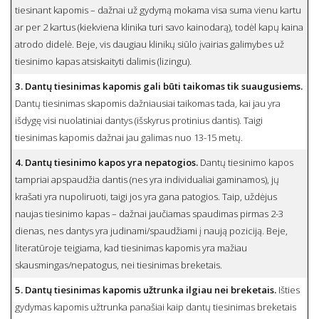
tiesinant kapomis – dažnai už gydymą mokama visa suma vienu kartu
ar per 2 kartus (kiekviena klinika turi savo kainodarą), todėl kapų kaina
atrodo didelė. Beje, vis daugiau klinikų siūlo įvairias galimybes už
tiesinimo kapas atsiskaityti dalimis (lizingu).
3. Dantų tiesinimas kapomis gali būti taikomas tik suaugusiems.
Dantų tiesinimas skapomis dažniausiai taikomas tada, kai jau yra
išdygę visi nuolatiniai dantys (išskyrus protinius dantis). Taigi
tiesinimas kapomis dažnai jau galimas nuo 13-15 metų.
4. Dantų tiesinimo kapos yra nepatogios.
Dantų tiesinimo kapos
tampriai apspaudžia dantis (nes yra individualiai gaminamos), jų
krašati yra nupoliruoti, taigi jos yra gana patogios. Taip, uždėjus
naujas tiesinimo kapas – dažnai jaučiamas spaudimas pirmas 2-3
dienas, nes dantys yra judinami/spaudžiami į naują poziciją. Beje,
literatūroje teigiama, kad tiesinimas kapomis yra mažiau
skausmingas/nepatogus, nei tiesinimas breketais.
5. Dantų tiesinimas kapomis užtrunka ilgiau nei breketais.
Išties
gydymas kapomis užtrunka panašiai kaip dantų tiesinimas breketais