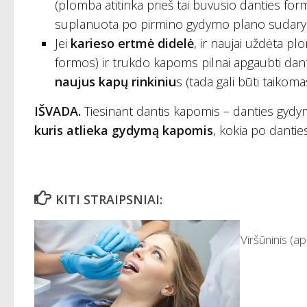
(plomba atitinka prieš tai buvusio danties fo
suplanuota po pirmino gydymo plano sudarymo
Jei
karieso ertmė didelė
, ir naujai uždėta pl
formos) ir trukdo kapoms pilnai apgaubti danti
naujus kapų rinkiniu
s (tada gali būti taiko
IŠVADA.
Tiesinant dantis kapomis – danties gydym
kuris atlieka gydymą kapomis
, kokia po danti
KITI STRAIPSNIAI:
Viršūninis (ap