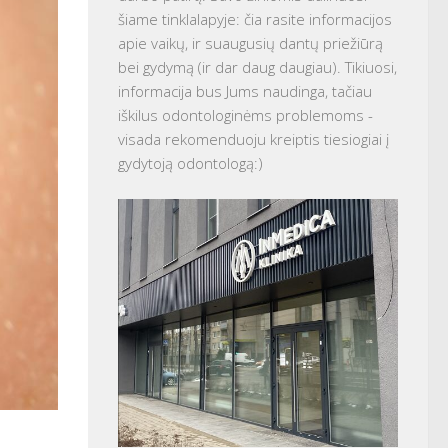
šiame tinklalapyje: čia rasite informacijos
apie vaikų, ir suaugusių dantų priežiūrą
bei gydymą (ir dar daug daugiau). Tikiuosi,
informacija bus Jums naudinga, tačiau
iškilus odontologinėms problemoms -
visada rekomenduoju kreiptis tiesiogiai į
gydytoją odontologą:)