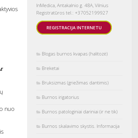
ų
InMedica, Antakalnio g. 48A, Vilnius
aktyvios
Registratūros tel.: +37052199927
REGISTRACIJA INTERNETU
Blogas burnos kvapas (halitozė)
Breketai
Ar
Bruksizmas (griežimas dantimis)
tų
Burnos irigatorius
so nuo
Burnos patologiniai dariniai (ir ne tik)
Burnos skalavimo skystis. Informacija
is