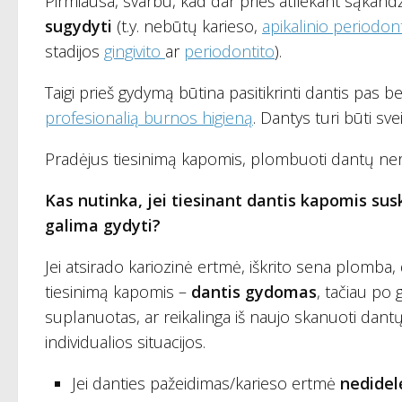
Pirmiausa, svarbu, kad dar prieš atliekant sąkand
sugydyti
(t.y. nebūtų karieso,
apikalinio periodon
stadijos
gingivito
ar
periodontito
).
Taigi prieš gydymą būtina pasitikrinti dantis pas 
profesionalią burnos higieną
. Dantys turi būti sv
Pradėjus tiesinimą kapomis, plombuoti dantų ne
Kas nutinka, jei tiesinant dantis kapomis sus
galima gydyti?
Jei atsirado kariozinė ertmė, iškrito sena plomba
tiesinimą kapomis –
dantis gydomas
, tačiau po
suplanuotas, ar reikalinga iš naujo skanuoti dantų
individualios situacijos.
Jei danties pažeidimas/karieso ertmė
nedide