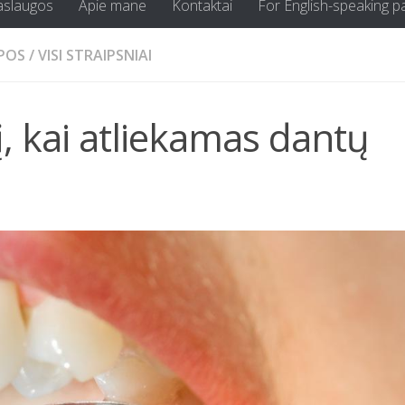
aslaugos
Apie mane
Kontaktai
For English-speaking p
APOS
/
VISI STRAIPSNIAI
į, kai atliekamas dantų