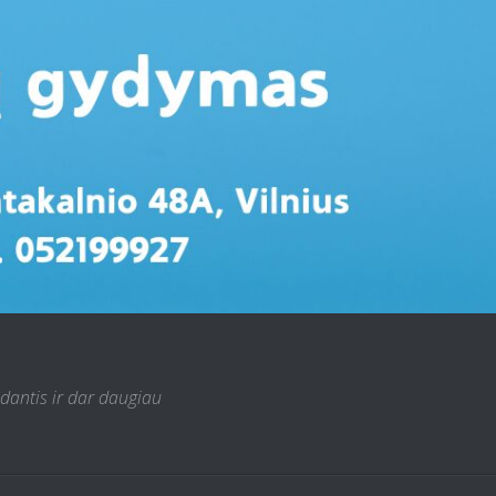
 dantis ir dar daugiau