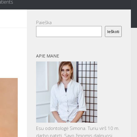
atients
Paieška
Ieškoti
APIE MANE
Esu odontologė Simona. Turiu virš 10 m.
darbo patirtį. Savo žiniomis dalinuosi