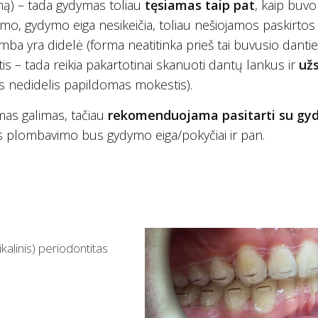
rmą) – tada gydymas toliau
tęsiamas taip pat
, kaip buvo
, gydymo eiga nesikeičia, toliau nešiojamos paskirtos
omba yra didelė (forma neatitinka prieš tai buvusio danti
s – tada reikia pakartotinai skanuoti dantų lankus ir
už
mas nedidelis papildomas mokestis).
as galimas, tačiau
rekomenduojama pasitarti su gyd
es plombavimo bus gydymo eiga/pokyčiai ir pan.
ikalinis) periodontitas