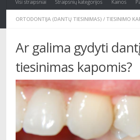
Visi straipsniai
Straipsnių kategorijos
Kainos
P
ORTODONTIJA (DANTŲ TIESINIMAS)
/
TIESINIMO K
Ar galima gydyti dant
tiesinimas kapomis?