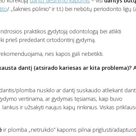
žio korekciją
dantų tiesinimo kapomis
– visi
dantys būt
tito
/ „šaknies pūlinio” ir t.t.) bei nebūtų periodonto ligų (
bendrosios praktikos gydytoją odontologą bei atlikti
eiki prieš prededant ortodontinį gydymą.
rekomenduojama, nes kapos gali nebetikti.
kausta dantį (atsirado kariesas ar kita problema)?
, dantis/plomba nuskilo ar dantį suskaudo atliekant dan
 gydymo vertinama, ar gydymas tęsiamas, kaip buvo
 lankus ir užsakyti naujus kapų rinkinius. Viskas priklau
lė
ir plomba „netrukdo” kapoms pilnai priglusti/adaptuot