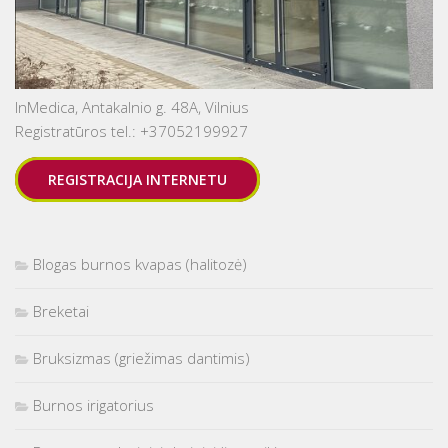
InMedica, Antakalnio g. 48A, Vilnius
Registratūros tel.: +37052199927
REGISTRACIJA INTERNETU
Blogas burnos kvapas (halitozė)
Breketai
Bruksizmas (griežimas dantimis)
Burnos irigatorius