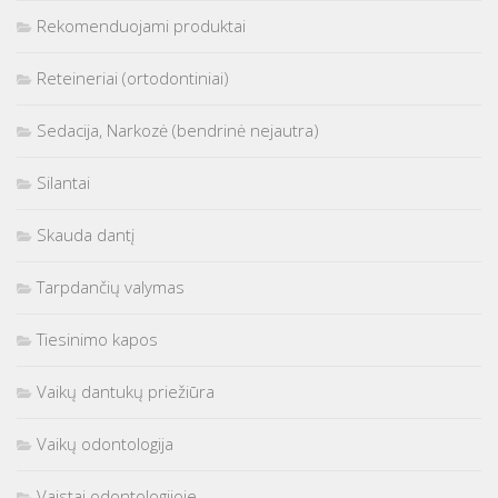
Rekomenduojami produktai
Reteineriai (ortodontiniai)
Sedacija, Narkozė (bendrinė nejautra)
Silantai
Skauda dantį
Tarpdančių valymas
Tiesinimo kapos
Vaikų dantukų priežiūra
Vaikų odontologija
Vaistai odontologijoje