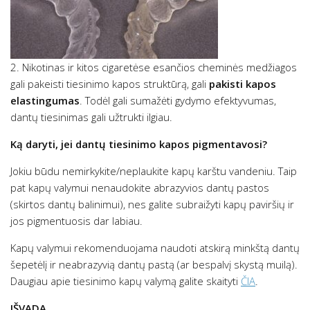
2. Nikotinas ir kitos cigaretėse esančios cheminės medžiagos
gali pakeisti tiesinimo kapos struktūrą, gali
pakisti kapos
elastingumas
. Todėl gali sumažėti gydymo efektyvumas,
dantų tiesinimas gali užtrukti ilgiau.
Ką daryti, jei dantų tiesinimo kapos pigmentavosi?
Jokiu būdu nemirkykite/neplaukite kapų karštu vandeniu. Taip
pat kapų valymui nenaudokite abrazyvios dantų pastos
(skirtos dantų balinimui), nes galite subraižyti kapų paviršių ir
jos pigmentuosis dar labiau.
Kapų valymui rekomenduojama naudoti atskirą minkštą dantų
šepetėlį ir neabrazyvią dantų pastą (ar bespalvį skystą muilą).
Daugiau apie tiesinimo kapų valymą galite skaityti
ČIA
.
IŠVADA