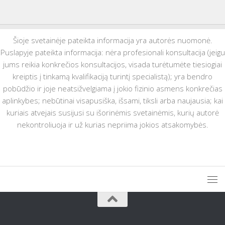
Šioje svetainėje pateikta informacija yra autorės nuomonė.
Puslapyje pateikta informacija: nėra profesionali konsultacija (jeigu
jums reikia konkrečios konsultacijos, visada turėtumėte tiesiogiai
kreiptis į tinkamą kvalifikaciją turintį specialistą); yra bendro
pobūdžio ir joje neatsižvelgiama į jokio fizinio asmens konkrečias
aplinkybes; nebūtinai visapusiška, išsami, tiksli arba naujausia; kai
kuriais atvejais susijusi su išorinėmis svetainėmis, kurių autorė
nekontroliuoja ir už kurias nepriima jokios atsakomybės.