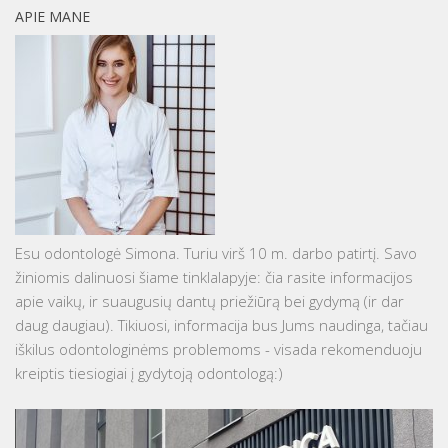
APIE MANE
Esu odontologė Simona. Turiu virš 10 m. darbo patirtį. Savo
žiniomis dalinuosi šiame tinklalapyje: čia rasite informacijos
apie vaikų, ir suaugusių dantų priežiūrą bei gydymą (ir dar
daug daugiau). Tikiuosi, informacija bus Jums naudinga, tačiau
iškilus odontologinėms problemoms - visada rekomenduoju
kreiptis tiesiogiai į gydytoją odontologą:)