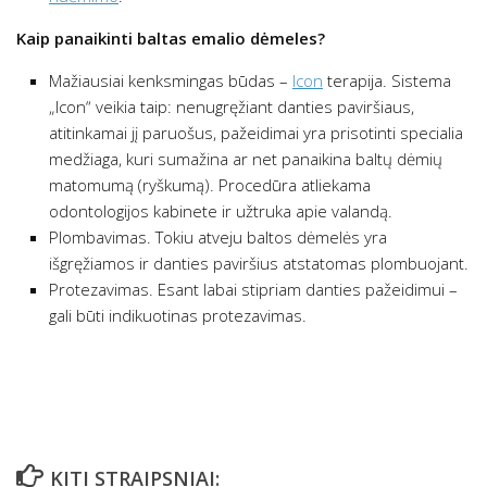
Kaip panaikinti baltas emalio dėmeles?
Mažiausiai kenksmingas būdas –
Icon
terapija. Sistema
„Icon“ veikia taip: nenugręžiant danties paviršiaus,
atitinkamai jį paruošus, pažeidimai yra prisotinti specialia
medžiaga, kuri sumažina ar net panaikina baltų dėmių
matomumą (ryškumą). Procedūra atliekama
odontologijos kabinete ir užtruka apie valandą.
Plombavimas. Tokiu atveju baltos dėmelės yra
išgręžiamos ir danties paviršius atstatomas plombuojant.
Protezavimas. Esant labai stipriam danties pažeidimui –
gali būti indikuotinas protezavimas.
KITI STRAIPSNIAI: