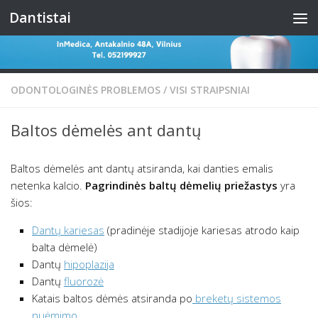
Dantistai
Skip to content
ODONTOLOGINĖS PROBLEMOS
/
VISI STRAIPSNIAI
Baltos dėmelės ant dantų
Baltos dėmelės ant dantų atsiranda, kai danties emalis
netenka kalcio.
Pagrindinės baltų dėmelių priežastys
yra
šios:
Dantų kariesas
(pradinėje stadijoje kariesas atrodo kaip
balta dėmelė)
Dantų
hipoplazija
Dantų
fluorozė
Katais baltos dėmės atsiranda po
breketų sistemos
nuėmimo
.