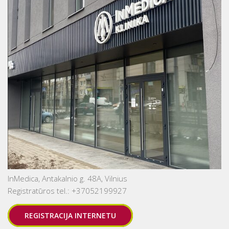
InMedica, Antakalnio g. 48A, Vilnius
Registratūros tel.: +37052199927
REGISTRACIJA INTERNETU