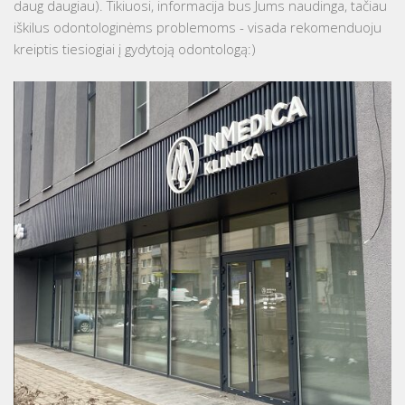
daug daugiau). Tikiuosi, informacija bus Jums naudinga, tačiau
iškilus odontologinėms problemoms - visada rekomenduoju
kreiptis tiesiogiai į gydytoją odontologą:)