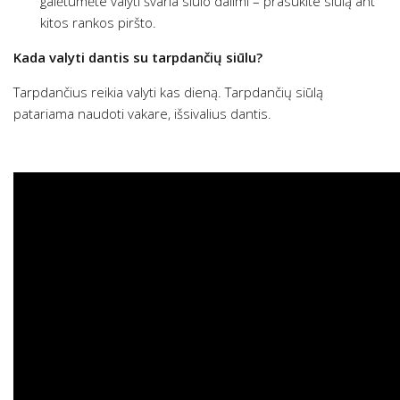
galėtumėte valyti švaria siūlo dalimi – prasukite siūlą ant
kitos rankos piršto.
Kada valyti dantis su tarpdančių siūlu?
Tarpdančius reikia valyti kas dieną. Tarpdančių siūlą
patariama naudoti vakare, išsivalius dantis.