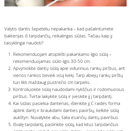
Valytis dantis šepetėliu nepakanka – kad pašalintumėte
bakterijas iš tarpdančių, reikalingas siūlas. Tačiau kaip jį
taisyklingai naudoti?
Rekomenduojam atsiplėšti pakankamo ilgio siūlą –
rekomenduojamas siūlo ilgis 30-50 cm.
Apvyniokite dantų siūlą apie vidurinius rankų pirštus, ant
vienos rankos beveik visą kiekį. Tarp abiejų rankų pirštų
turi likti maždaug pustrečio cm tarpelis.
Kontroliuokite siūlą naudodami nykščius ir rodomuosius
pirštus. Tvirtai laikykite siūlą ir įveskite jį į tarpdantį.
Kai siūlas pasiekia dantenas, išlenkite jį C raidės forma
aplink dantį ir braukdami danties paviršių, kelkite siūlą
aukštyn. Nuvalykite abu, šalia esančių dantų paviršius.
Išvalę tarpdantį, paslinkite siūlą, kad kitus tarpdančius