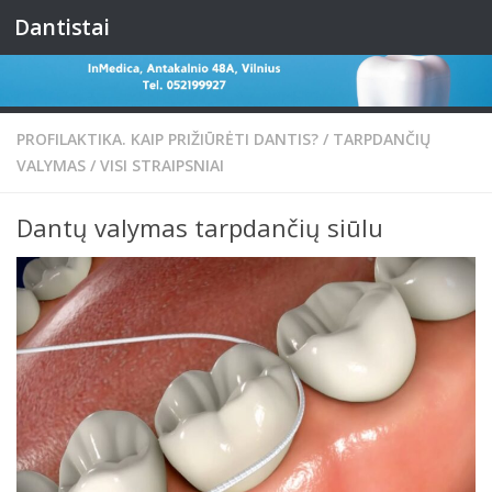
Dantistai
Skip to content
PROFILAKTIKA. KAIP PRIŽIŪRĖTI DANTIS?
/
TARPDANČIŲ
VALYMAS
/
VISI STRAIPSNIAI
Dantų valymas tarpdančių siūlu