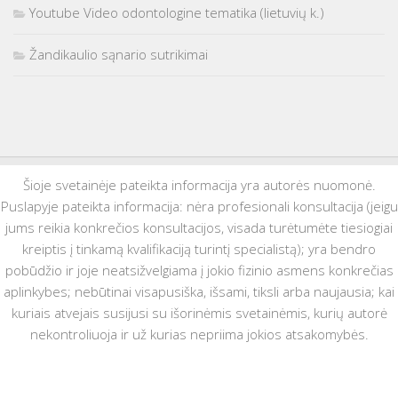
Youtube Video odontologine tematika (lietuvių k.)
Žandikaulio sąnario sutrikimai
Šioje svetainėje pateikta informacija yra autorės nuomonė.
Puslapyje pateikta informacija: nėra profesionali konsultacija (jeigu
jums reikia konkrečios konsultacijos, visada turėtumėte tiesiogiai
kreiptis į tinkamą kvalifikaciją turintį specialistą); yra bendro
pobūdžio ir joje neatsižvelgiama į jokio fizinio asmens konkrečias
aplinkybes; nebūtinai visapusiška, išsami, tiksli arba naujausia; kai
kuriais atvejais susijusi su išorinėmis svetainėmis, kurių autorė
nekontroliuoja ir už kurias nepriima jokios atsakomybės.