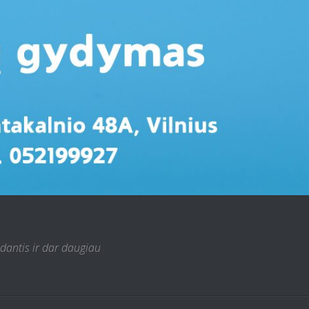
 dantis ir dar daugiau