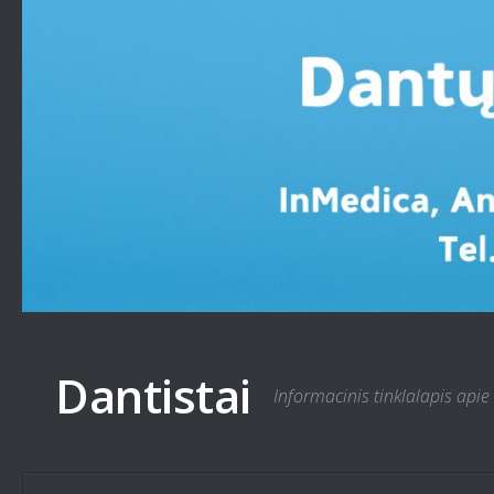
Skip to content
Dantistai
Informacinis tinklalapis apie