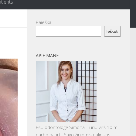
atients
Paieška
Ieškoti
APIE MANE
Esu odontologė Simona. Turiu virš 10 m.
darbo patirtį. Savo žiniomis dalinuosi