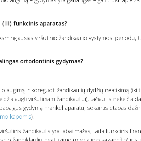
ulio augimą – gydymas yra gana ilgas – gali trukti apie 2-
III) funkcinis aparatas?
smingiausias viršutinio žandikaulio vystymosi periodu, t.
kalingas ortodontinis gydymas?
ulio augimą ir koreguoti žandikaulių dydžių neatikimą (iki
idžia augti viršutiniam žandikauliui), tačiau jis nekeičia d
 pabaigus gydymą Frankel aparatu, sekantis etapas dažna
nimo kapomis
).
 viršutinis žandikaulis yra labai mažas, tada funkcinis Fra
psnio žandiklaulių neatitikimo (mezialinio sąkandžio) ir 