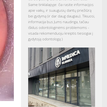
šiame tinklalapyje: čia rasite informacijos
apie vaikų, ir suaugusių dantų priežiūrą
bei gydymą (ir dar daug daugiau). Tikiuosi,
informacija bus Jums naudinga, tačiau
iškilus odontologinėms problemoms -
visada rekomenduoju kreiptis tiesiogiai į
gydytoją odontologą:)