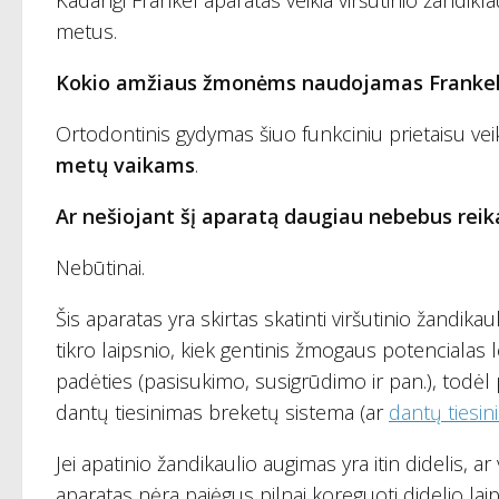
Kadangi Frankel aparatas veikia viršutinio žandikla
metus.
Kokio amžiaus žmonėms naudojamas Frankel (
Ortodontinis gydymas šiuo funkciniu prietaisu veik
metų vaikams
.
Ar nešiojant šį aparatą daugiau nebebus rei
Nebūtinai.
Šis aparatas yra skirtas skatinti viršutinio žandika
tikro laipsnio, kiek gentinis žmogaus potencialas le
padėties (pasisukimo, susigrūdimo ir pan.), todėl
dantų tiesinimas breketų sistema (ar
dantų tiesi
Jei apatinio žandikaulio augimas yra itin didelis, ar
aparatas nėra pajėgus pilnai koreguoti didelio lai