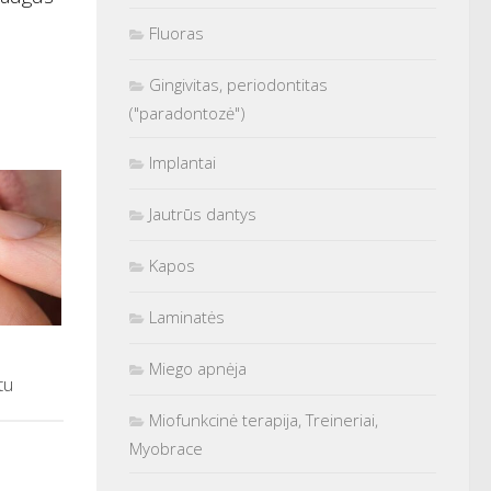
Fluoras
Gingivitas, periodontitas
("paradontozė")
Implantai
Jautrūs dantys
Kapos
Laminatės
Miego apnėja
tu
Miofunkcinė terapija, Treineriai,
Myobrace