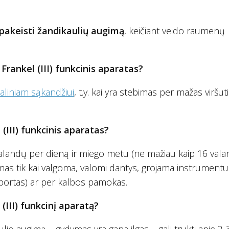
pakeisti žandikaulių augimą
, keičiant veido raumenų
rankel (III) funkcinis aparatas?
liniam sąkandžiui
, t.y. kai yra stebimas per mažas viršuti
(III) funkcinis aparatas?
 valandų per dieną ir miego metu (ne mažiau kaip 16 val
mamas tik kai valgoma, valomi dantys, grojama instrumentu
portas) ar per kalbos pamokas.
III) funkcinį aparatą?