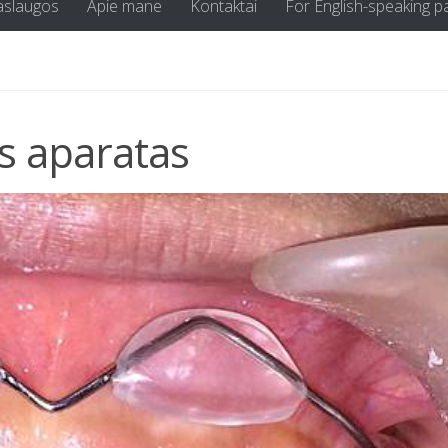
aslaugos
Apie mane
Kontaktai
For English-speaking p
is aparatas