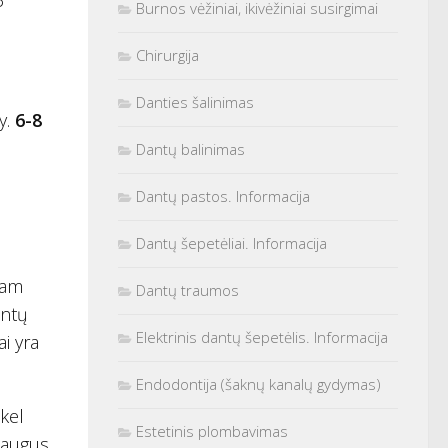
3
Burnos vėžiniai, ikivėžiniai susirgimai
Chirurgija
Danties šalinimas
y.
6-8
Dantų balinimas
Dantų pastos. Informacija
Dantų šepetėliai. Informacija
 tam
Dantų traumos
antų
Elektrinis dantų šepetėlis. Informacija
i yra
Endodontija (šaknų kanalų gydymas)
nkel
Estetinis plombavimas
suaugus