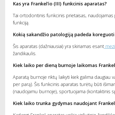
Kas yra Frankel’io (III) funkcinis aparatas?
Tai ortodontinis funkcinis prietaisas, naudojamas
funkciją.
Kokią sakandžio patologiją padeda koreguoti F
Šis aparatas (dažniausiai) yra skiriamas esant
mezia
žandikaulis.
Kiek laiko per dieną burnoje laikomas Frankel 
Aparatą burnoje riktų laikyti kiek galima daugiau
per parą). Šis funkcinis aparatas turėtų būti iši
(naudojamu burnoje), sportuojama (kontaktinis s
Kiek laiko trunka gydymas naudojant Frankel (