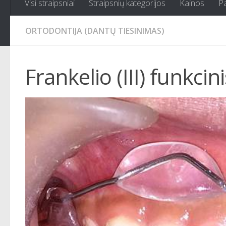
Visi straipsniai
Straipsnių kategorijos
Kainos
P
ORTODONTIJA (DANTŲ TIESINIMAS)
Frankelio (III) funkcin