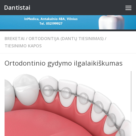
Dantistai
Skip to content
BREKETAI
/
ORTODONTIJA (DANTŲ TIESINIMAS)
/
TIESINIMO KAPOS
Ortodontinio gydymo ilgalaikiškumas