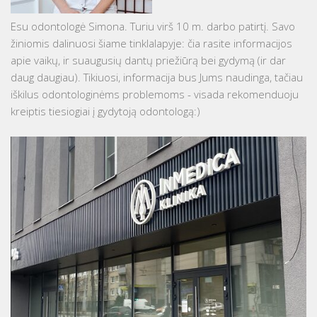
Esu odontologė Simona. Turiu virš 10 m. darbo patirtį. Savo
žiniomis dalinuosi šiame tinklalapyje: čia rasite informacijos
apie vaikų, ir suaugusių dantų priežiūrą bei gydymą (ir dar
daug daugiau). Tikiuosi, informacija bus Jums naudinga, tačiau
iškilus odontologinėms problemoms - visada rekomenduoju
kreiptis tiesiogiai į gydytoją odontologą:)