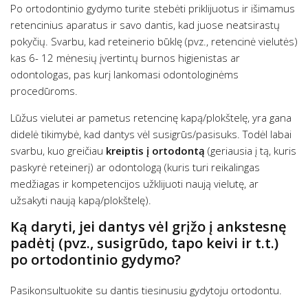
Po ortodontinio gydymo turite stebėti priklijuotus ir išimamus
retencinius aparatus ir savo dantis, kad juose neatsirastų
pokyčių. Svarbu, kad reteinerio būklę (pvz., retencinė vielutės)
kas 6- 12 mėnesių įvertintų burnos higienistas ar
odontologas, pas kurį lankomasi odontologinėms
procedūroms.
Lūžus vielutei ar pametus retencinę kapą/plokštelę, yra gana
didelė tikimybė, kad dantys vėl susigrūs/pasisuks. Todėl labai
svarbu, kuo greičiau
kreiptis į ortodontą
(geriausia į tą, kuris
paskyrė reteinerį) ar odontologą (kuris turi reikalingas
medžiagas ir kompetencijos užklijuoti naują vielutę, ar
užsakyti naują kapą/plokštelę).
Ką daryti, jei dantys vėl grįžo į ankstesnę
padėtį (pvz., susigrūdo, tapo keivi ir t.t.)
po ortodontinio gydymo?
Pasikonsultuokite su dantis tiesinusiu gydytoju ortodontu.