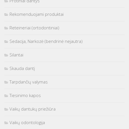
Protiniai dantys
Rekomenduojami produktai
Reteineriai (ortodontiniai)
Sedacija, Narkozė (bendrinė nejautra)
Silantai
Skauda dantį
Tarpdančių valymas
Tiesinimo kapos
Vaikų dantukų priežiūra
Vaikų odontologija