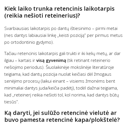
Kiek laiko trunka retencinis laikotarpis
(reikia nešioti reteinerius)?
Svarbiausias laikotarpis po dantų ištiesinimo – pirmi metai
(nes dantys labiausiai linkę „keisti poziciją” per pirmus metus
po ortodontinio gydymo).
Tačiau retencinis laikotarpis gali trukti ir iki kelių metų, ar dar
ilgiau – kartais ir
visą gyvenimą
(tik retinant reteinerio
nešiojimo periodus). Šiuolaikinėje mokslinėje literatūroje
teigiama, kad dantų pozicija nuolat keičiasi dėl žmogaus
senėjimo procesų (laikui einant – visiems žmonėms bent
minimaliai dantys juda/keičia padėtį), todėl dažnai teigiama,
kad „reteinerį reikia nešioti tol, kol norima, kad dantys būtų
tiesūs”.
Ką daryti, jei sulūžo retencinė vielutė ar
buvo pamesta retencinė kapa/plokštelė?