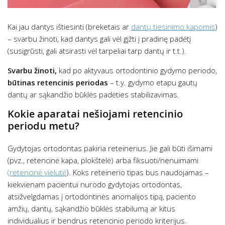
Kai jau dantys ištiesinti (breketais ar
dantų tiesinimo kapomis
)
– svarbu žinoti, kad dantys gali vėl gįžti į pradinę padėtį
(susigrūsti, gali atsirasti vėl tarpeliai tarp dantų ir t.t.).
Svarbu žinoti,
kad po aktyvaus ortodontinio gydymo periodo,
būtinas retencinis periodas
– t.y. gydymo etapu gautų
dantų ar sąkandžio būklės padėties stabilizavimas.
Kokie aparatai nešiojami retencinio
periodu metu?
Gydytojas ortodontas pakiria reteinerius. Jie gali būti išimami
(pvz., retencinė kapa, plokštelė) arba fiksuoti/nenuimami
(retencinė vielutė
). Koks reteinerio tipas bus naudojamas –
kiekvienam pacientui nurodo gydytojas ortodontas,
atsižvelgdamas į ortodontinės anomalijos tipą, paciento
amžių, dantų, sąkandžio būklės stabilumą ar kitus
individualius ir bendrus retencinio periodo kriterijus.