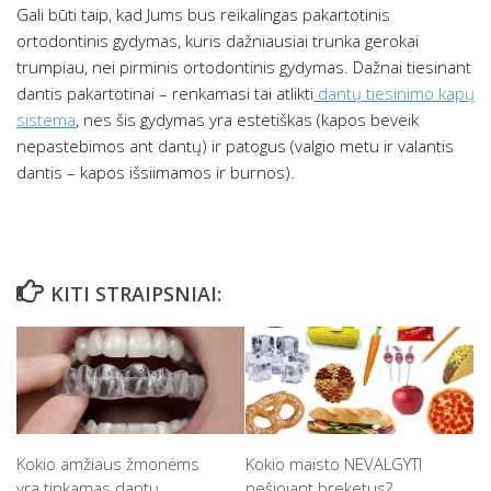
Gali būti taip, kad Jums bus reikalingas pakartotinis
ortodontinis gydymas, kuris dažniausiai trunka gerokai
trumpiau, nei pirminis ortodontinis gydymas. Dažnai tiesinant
dantis pakartotinai – renkamasi tai atlikti
dantų tiesinimo kapų
sistema
, nes šis gydymas yra estetiškas (kapos beveik
nepastebimos ant dantų) ir patogus (valgio metu ir valantis
dantis – kapos išsiimamos ir burnos).
KITI STRAIPSNIAI:
Kokio amžiaus žmonėms
Kokio maisto NEVALGYTI
yra tinkamas dantų
nešiojant breketus?