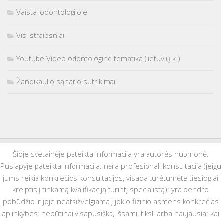
Vaistai odontologijoje
Visi straipsniai
Youtube Video odontologine tematika (lietuvių k.)
Žandikaulio sąnario sutrikimai
Šioje svetainėje pateikta informacija yra autorės nuomonė.
Puslapyje pateikta informacija: nėra profesionali konsultacija (jeigu
jums reikia konkrečios konsultacijos, visada turėtumėte tiesiogiai
kreiptis į tinkamą kvalifikaciją turintį specialistą); yra bendro
pobūdžio ir joje neatsižvelgiama į jokio fizinio asmens konkrečias
aplinkybes; nebūtinai visapusiška, išsami, tiksli arba naujausia; kai