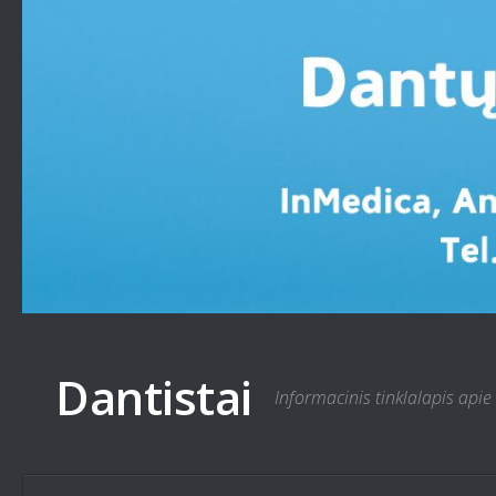
Skip to content
Dantistai
Informacinis tinklalapis apie