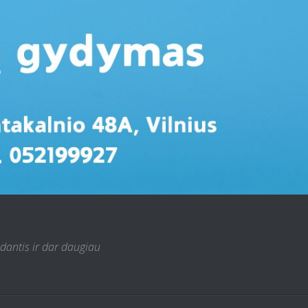
 dantis ir dar daugiau