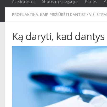
Visi straipsniai
Straipsnių kategorijos
Kainos
P
PROFILAKTIKA. KAIP PRIŽIŪRĖTI DANTIS?
/
VISI STRA
Ką daryti, kad dantys 