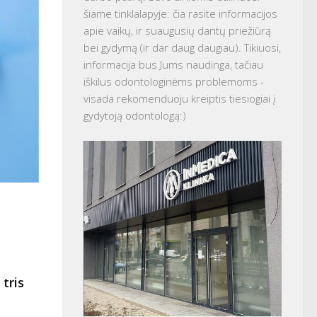
šiame tinklalapyje: čia rasite informacijos
apie vaikų, ir suaugusių dantų priežiūrą
bei gydymą (ir dar daug daugiau). Tikiuosi,
informacija bus Jums naudinga, tačiau
iškilus odontologinėms problemoms -
visada rekomenduoju kreiptis tiesiogiai į
gydytoją odontologą:)
tris