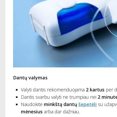
Dantų valymas
Valyti dantis rekomenduojama
2 kartus
per di
Dantis svarbu valyti ne trumpiau nei
2 minut
Naudokite
minkštą dantų
šepetėlį
su užapval
mėnesius
arba dar dažniau.