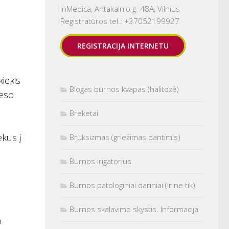
InMedica, Antakalnio g. 48A, Vilnius
Registratūros tel.: +37052199927
REGISTRACIJA INTERNETU
iekis
Blogas burnos kvapas (halitozė)
ieso
Breketai
ekus į
Bruksizmas (griežimas dantimis)
Burnos irigatorius
Burnos patologiniai dariniai (ir ne tik)
Burnos skalavimo skystis. Informacija
o