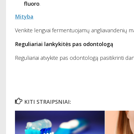
fluoro
.
Mityba
Venkite lengvai fermentuojamų angliavandenių maist
Reguliariai lankykitės pas odontologą
Reguliariai atvykite pas odontologą pasitikrinti dan
KITI STRAIPSNIAI: