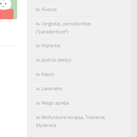
Fluoras
Gingivitas, periodontitas
("paradontozė")
Implantai
Jautrūs dantys
Kapos
Laminatės
Miego apnėja
Miofunkcinė terapija, Treineriai,
Myobrace