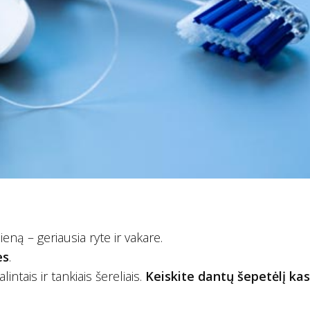
eną – geriausia ryte ir vakare.
es
.
intais ir tankiais šereliais.
Keiskite dantų šepetėlį kas 