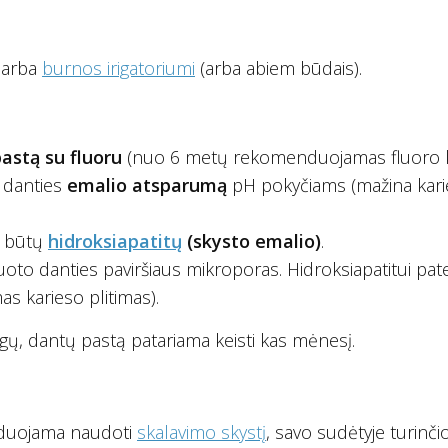
arba
burnos irigatoriumi
(arba abiem būdais).
astą su fluoru
(nuo 6 metų rekomenduojamas fluoro k
danties
emalio
atsparumą
pH pokyčiams (mažina kar
e būtų
hidroksiapatitų
(skysto emalio)
.
zuoto danties paviršiaus mikroporas. Hidroksiapatitui pat
s karieso plitimas).
gų, dantų pastą patariama keisti kas mėnesį.
enduojama naudoti
skalavimo skystį
, savo sudėtyje turinči