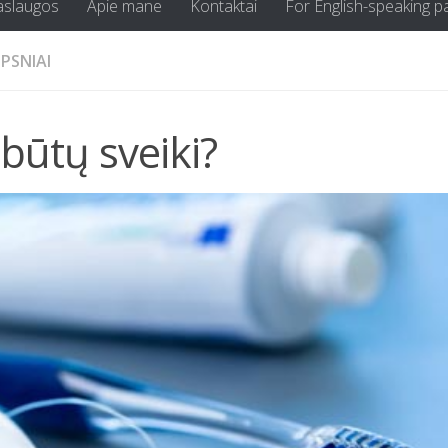
aslaugos
Apie mane
Kontaktai
For English-speaking p
IPSNIAI
būtų sveiki?