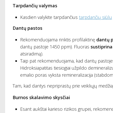
Tarpdančių valymas
Kasdien valykite tarpdančius
tarpdančių siūlu
Dantų pastos
Rekomenduojama rinktis profilaktinę
dantų p
dantų pastoje 1450 ppm). Fluoras
sustiprina
atsiradimą).
Taip pat rekomenduojama, kad dantų pastoj
Hidroksiapatitas tiesiogiai užpildo deminerali
emalio poras vyksta remineralizacija (stabdoma
Tam, kad dantys nepriprastų prie veikliųjų medžia
Burnos skalavimo skysčiai
Esant aukštai karieso rizikos grupei, rekom