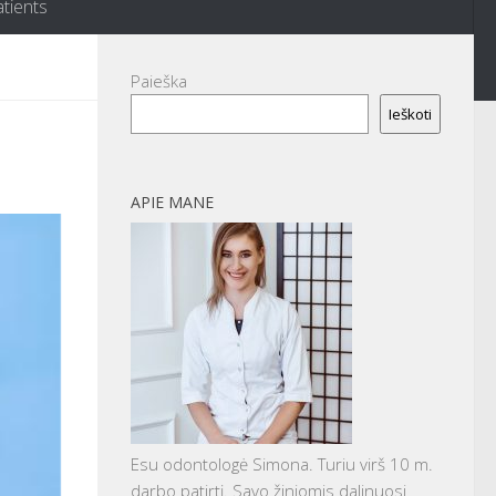
atients
Paieška
Ieškoti
APIE MANE
Esu odontologė Simona. Turiu virš 10 m.
darbo patirtį. Savo žiniomis dalinuosi