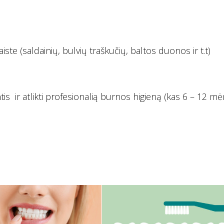
e (saldainių, bulvių traškučių, baltos duonos ir t.t)
tis ir atlikti profesionalią burnos higieną (kas 6 – 12 mėn