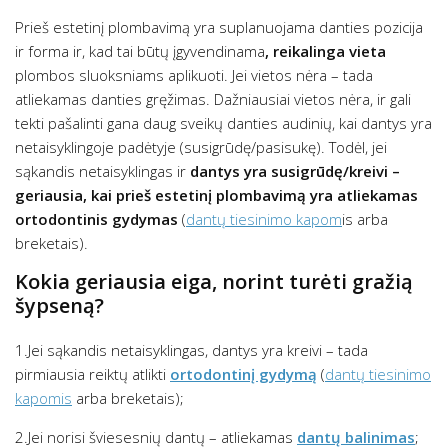
Prieš estetinį plombavimą yra suplanuojama danties pozicija
ir forma ir, kad tai būtų įgyvendinama
, reikalinga vieta
plombos sluoksniams aplikuoti. Jei vietos nėra – tada
atliekamas danties gręžimas. Dažniausiai vietos nėra, ir gali
tekti pašalinti gana daug sveikų danties audinių, kai dantys yra
netaisyklingoje padėtyje (susigrūdę/pasisukę). Todėl, jei
sąkandis netaisyklingas ir
dantys yra susigrūdę/kreivi –
geriausia, kai prieš estetinį plombavimą yra atliekamas
ortodontinis gydymas
(
dantų tiesinimo kapom
is arba
breketais).
Kokia geriausia eiga, norint turėti gražią
šypseną?
1.Jei sąkandis netaisyklingas, dantys yra kreivi – tada
pirmiausia reiktų atlikti
ortodontinį gydymą
(
dantų tiesinimo
kapomis
arba breketais);
2.Jei norisi šviesesnių dantų – atliekamas
dantų balinimas
;