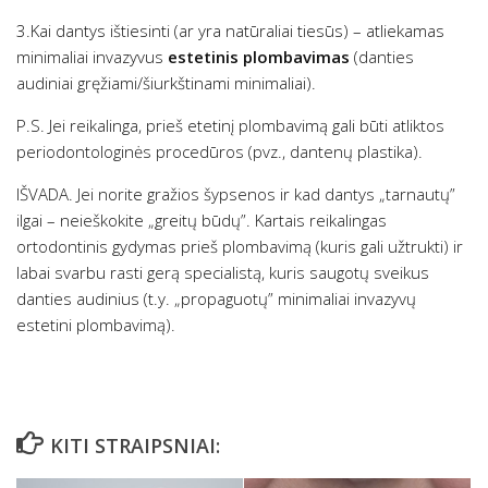
3.Kai dantys ištiesinti (ar yra natūraliai tiesūs) – atliekamas
minimaliai invazyvus
estetinis plombavimas
(danties
audiniai gręžiami/šiurkštinami minimaliai).
P.S. Jei reikalinga, prieš etetinį plombavimą gali būti atliktos
periodontologinės procedūros (pvz., dantenų plastika).
IŠVADA. Jei norite gražios šypsenos ir kad dantys „tarnautų”
ilgai – neieškokite „greitų būdų”. Kartais reikalingas
ortodontinis gydymas prieš plombavimą (kuris gali užtrukti) ir
labai svarbu rasti gerą specialistą, kuris saugotų sveikus
danties audinius (t.y. „propaguotų” minimaliai invazyvų
estetini plombavimą).
KITI STRAIPSNIAI: