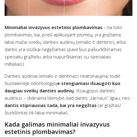
Minimaliai invazyvus estetinis plombavimas
– tai toks
plombavimas, kai, prieš aplikuojant plombą, yra gręžiama
labai mažai sveikų danties audinių (emalio ir dentino), arba
dantis yra visiškai negęžiamas (paviršius pašiurkštinamas
specialiu grąžteliu arba nupurškiamas su specialiais
milteliais).
Danties audiniai (emalis ir dentinas) neatsinaujina, todėl
šiuolaikinėje odontologijoj
e stengiamasi išsaugoti kuo
daugiau sveikų danties audinių
. Išsaugojus danties
audinius – didinama tikimybė, kad dantis „tarnaus” ilgiau, nes
dantis stipriausias tada, kai yra negęžtas
(ar gręžtas/
šiurkštintas tik labai minimaliai).
Kada galimas minimaliai invazyvus
estetinis plombavimas?