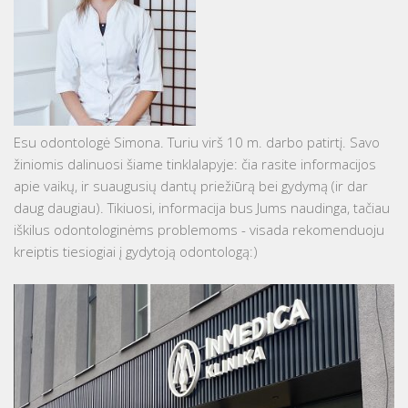
Esu odontologė Simona. Turiu virš 10 m. darbo patirtį. Savo
žiniomis dalinuosi šiame tinklalapyje: čia rasite informacijos
apie vaikų, ir suaugusių dantų priežiūrą bei gydymą (ir dar
daug daugiau). Tikiuosi, informacija bus Jums naudinga, tačiau
iškilus odontologinėms problemoms - visada rekomenduoju
kreiptis tiesiogiai į gydytoją odontologą:)