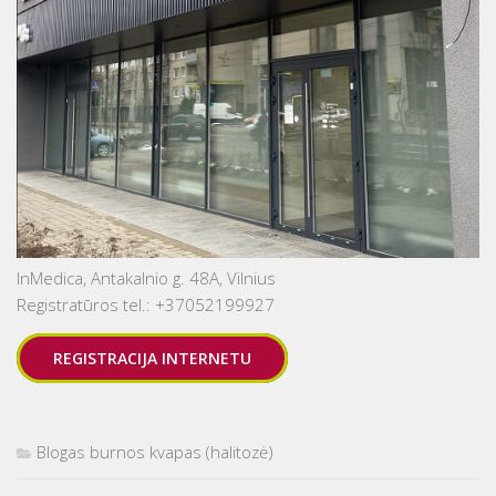
InMedica, Antakalnio g. 48A, Vilnius
Registratūros tel.: +37052199927
REGISTRACIJA INTERNETU
Blogas burnos kvapas (halitozė)