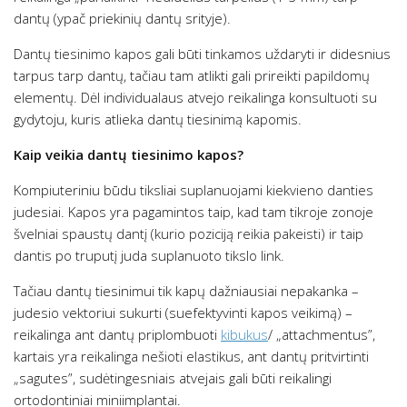
dantų (ypač priekinių dantų srityje).
Dantų tiesinimo kapos gali būti tinkamos uždaryti ir didesnius
tarpus tarp dantų, tačiau tam atlikti gali prireikti papildomų
elementų. Dėl individualaus atvejo reikalinga konsultuoti su
gydytoju, kuris atlieka dantų tiesinimą kapomis.
Kaip veikia dantų tiesinimo kapos?
Kompiuteriniu būdu tiksliai suplanuojami kiekvieno danties
judesiai. Kapos yra pagamintos taip, kad tam tikroje zonoje
švelniai spaustų dantį (kurio poziciją reikia pakeisti) ir taip
dantis po truputį juda suplanuoto tikslo link.
Tačiau dantų tiesinimui tik kapų dažniausiai nepakanka –
judesio vektoriui sukurti (suefektyvinti kapos veikimą) –
reikalinga ant dantų priplombuoti
kibukus
/ „attachmentus”,
kartais yra reikalinga nešioti elastikus, ant dantų pritvirtinti
„sagutes”, sudėtingesniais atvejais gali būti reikalingi
ortodontiniai miniimplantai.