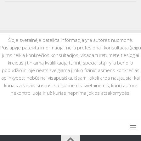
Šioje svetainėje pateikta informacija yra autorės nuomonė.
Puslapyje pateikta informacija: nėra profesionali konsultacija (jeigu
jums reikia konkrečios konsultacijos, visada turėtumėte tiesiogiai
kreiptis į tinkamą kvalifikaciją turintį specialistą); yra bendro
pobūdžio ir joje neatsižvelgiama į jokio fizinio asmens konkrečias
aplinkybes; nebūtinai visapusiška, išsami, tiksli arba naujausia; kai
kuriais atvejais susijusi su išorinėmis svetainėmis, kurių autorė
nekontroliuoja ir už kurias nepriima jokios atsakomybės.