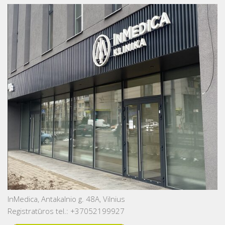
InMedica, Antakalnio g. 48A, Vilnius
Registratūros tel.: +37052199927