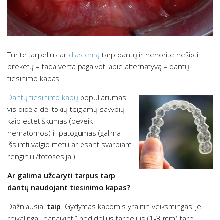
Turite tarpelius ar
diastemą
tarp dantų ir nenorite nešioti
breketų – tada verta pagalvoti apie alternatyvą – dantų
tiesinimo kapas.
Dantų tiesinimo kapų
populiarumas
vis didėja dėl tokių teigiamų savybių
kaip estetiškumas (beveik
nematomos) ir patogumas (galima
išsiimti valgio metu ar esant svarbiam
renginiui/fotosesijai).
Ar galima uždaryti tarpus tarp
dantų naudojant tiesinimo kapas?
Dažniausiai
taip
. Gydymas kapomis yra itin veiksmingas, jei
reikalinga „panaikinti” nedidelius tarpelius (1-3 mm) tarp