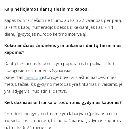
Kaip nešiojamos dantų tiesinimo kapos?
Kapas būtina nešioti ne trumpiau kaip 22 valandas per parą,
laikantis kapų numeracijos sekos ir keičiant jas kas 7-14
dienų (gydytojas nurodo keitimo intervalą).
Kokio amžiaus žmonėms yra tinkamas dantų tiesinimas
kapomis?
Dantų tiesinimas kapomis yra populiarus (ir puikiai tinka)
suaugusiems žmonėms (vyriausias
pacientas
Invisalign
istorijoje buvo virš aštuoniasdešimties
metų), tačiau šis gydymo metodas yra tinkamas ir vaikams, jei
yra išdygę visi nuolatiniai dantys.
Kiek dažniausiai trunka ortodontinis gydymas kapomis?
Ortodontinio gydymo trukmė yra labai įvairi (priklauso nuo
individualios situacijos), tačiau dažniausiai gydymas kapomis
užtrunka 6-24 mėnesius.