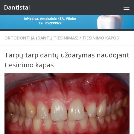
Dantistai
Skip to content
ORTODONTIJA (DANTŲ TIESINIMAS)
/
TIESINIMO KAPOS
Tarpų tarp dantų uždarymas naudojant
tiesinimo kapas