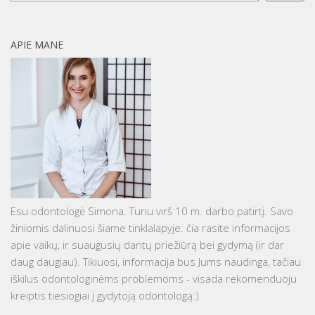
APIE MANE
Esu odontologė Simona. Turiu virš 10 m. darbo patirtį. Savo
žiniomis dalinuosi šiame tinklalapyje: čia rasite informacijos
apie vaikų, ir suaugusių dantų priežiūrą bei gydymą (ir dar
daug daugiau). Tikiuosi, informacija bus Jums naudinga, tačiau
iškilus odontologinėms problemoms - visada rekomenduoju
kreiptis tiesiogiai į gydytoją odontologą:)