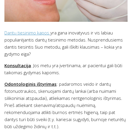
Dantų tiesinimo kapos
yra gana inovatyvus ir vis labiau
populiarėjantis dantų tiesinimo metodas. Nusprendusiems
dantis tiesintis šiuo metodu, gali iškilti klausimas – kokia yra
gydymo eiga?
Konsultacija
. Jos metu yra įvertinama, ar pacientui gali būti
taikomas gydymas kapomis.
Odontologinis ištyrimas
: padaromos veido ir dantų
fotonuotraukos, skenuojami dantų lankai (arba nuimami
silikoniniai atspaudai), atliekamas rentgenologinis ištyrimas.
Prieš atliekant skenavimą/atspaudų nuėmimą,
rekomenduojama atlikti burnos ertmės higieną, taip pat
dantys turi būti sveiki (t.y. kariesai sugydyti, burnoje neturėtų
būti uždegimo židinių ir t.t.).