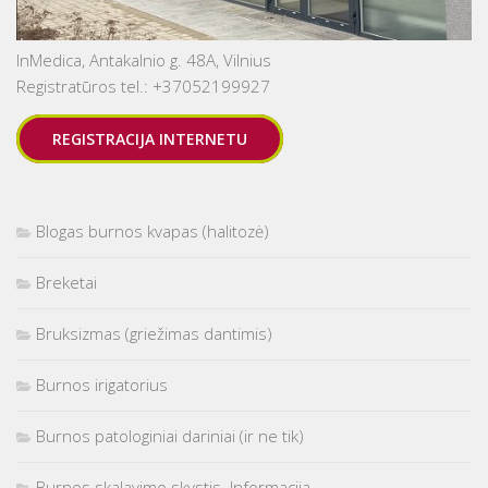
InMedica, Antakalnio g. 48A, Vilnius
Registratūros tel.: +37052199927
REGISTRACIJA INTERNETU
Blogas burnos kvapas (halitozė)
Breketai
Bruksizmas (griežimas dantimis)
Burnos irigatorius
Burnos patologiniai dariniai (ir ne tik)
Burnos skalavimo skystis. Informacija