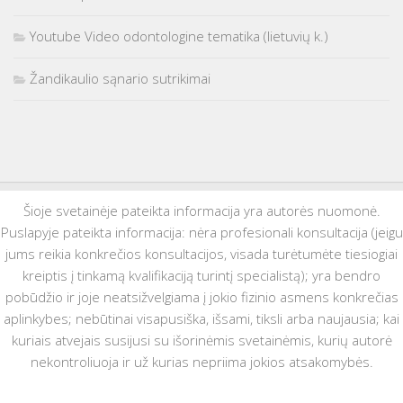
Youtube Video odontologine tematika (lietuvių k.)
Žandikaulio sąnario sutrikimai
Šioje svetainėje pateikta informacija yra autorės nuomonė.
Puslapyje pateikta informacija: nėra profesionali konsultacija (jeigu
jums reikia konkrečios konsultacijos, visada turėtumėte tiesiogiai
kreiptis į tinkamą kvalifikaciją turintį specialistą); yra bendro
pobūdžio ir joje neatsižvelgiama į jokio fizinio asmens konkrečias
aplinkybes; nebūtinai visapusiška, išsami, tiksli arba naujausia; kai
kuriais atvejais susijusi su išorinėmis svetainėmis, kurių autorė
nekontroliuoja ir už kurias nepriima jokios atsakomybės.