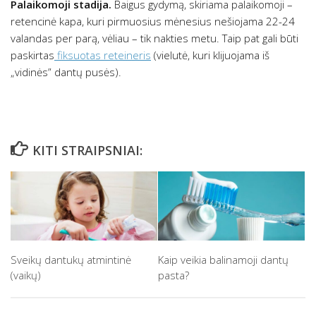
Palaikomoji stadija.
Baigus gydymą, skiriama palaikomoji –
retencinė kapa, kuri pirmuosius mėnesius nešiojama 22-24
valandas per parą, vėliau – tik nakties metu. Taip pat gali būti
paskirtas
fiksuotas reteineris
(vielutė, kuri klijuojama iš
„vidinės” dantų pusės).
KITI STRAIPSNIAI:
Sveikų dantukų atmintinė
Kaip veikia balinamoji dantų
(vaikų)
pasta?