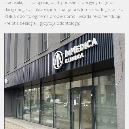
apie vaikų, ir suaugusių dantų priežiūrą bei gydymą (ir dar
daug daugiau). Tikiuosi, informacija bus Jums naudinga, tačiau
iškilus odontologinėms problemoms - visada rekomenduoju
kreiptis tiesiogiai į gydytoją odontologą:)