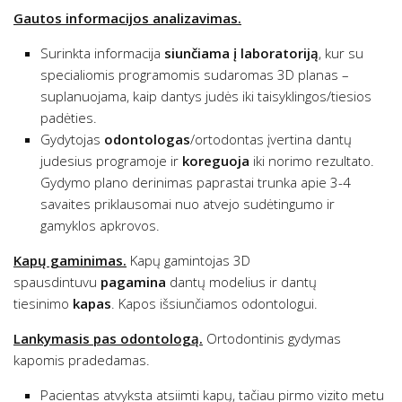
Gautos informacijos analizavimas.
Surinkta informacija
siunčiama į laboratoriją
, kur su
specialiomis programomis sudaromas 3D planas –
suplanuojama, kaip dantys judės iki taisyklingos/tiesios
padėties.
Gydytojas
odontologas
/ortodontas įvertina dantų
judesius programoje ir
koreguoja
iki norimo rezultato.
Gydymo plano derinimas paprastai trunka apie 3-4
savaites priklausomai nuo atvejo sudėtingumo ir
gamyklos apkrovos.
Kapų gaminimas.
Kapų gamintojas 3D
spausdintuvu
pagamina
dantų modelius ir dantų
tiesinimo
kapas
. Kapos išsiunčiamos odontologui.
Lankymasis pas odontologą.
Ortodontinis gydymas
kapomis pradedamas.
Pacientas atvyksta atsiimti kapų, tačiau pirmo vizito metu