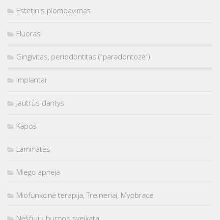
Estetinis plombavimas
Fluoras
Gingivitas, periodontitas ("paradontozė")
Implantai
Jautrūs dantys
Kapos
Laminatės
Miego apnėja
Miofunkcinė terapija, Treineriai, Myobrace
Nėščiųjų burnos sveikata