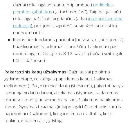
dažnai reikalinga ant dantų priplombuoti
nedidelius
plombos gabaliukus
(„attachment’us”). Taip pat gali būti
reikalinga pašlifuoti tarpdančius (atlikti
interproksimalinę
redukciją
), priklijuoti „sagutes”, susipažinti su elastikų
naudojimu ir t.t.
Kapos perduodamos pacientui (ne visos, o „porcijomis”).
Paaiškinamas naudojimas ir priežiūra. Lankomasi pas
odontologą maždaug kas 8-12 savaičių (tačiau vizitai gali
būti ir dažnesni).
Pakartotinis kapų užsakymas
.
Dažniausiai po pirmo
gydymo etapo, reikalingas papildomas kapų užsakymas
(refinement). Po „pirminio” dantų ištiesinimo, pakartotinai yra
skenuojami dantų lankai, atliekamas ištyrimas, sudaromas
tolimesnis dantų tiesinimo planas ir užsakomos papildomos
kapos. Gydymas tęsiamas (ir kapos gali būti net kelis kartus
papildomai užsakomos), kol gaunamas rezultatas, kuris
tenkina, ir pacientą ir gydytoją.