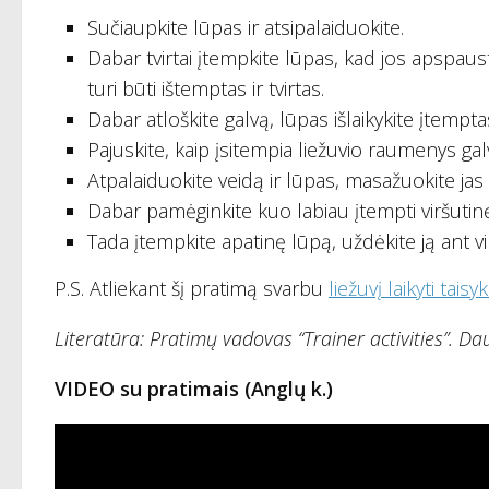
Sučiaupkite lūpas ir atsipalaiduokite.
Dabar tvirtai įtempkite lūpas, kad jos apspaust
turi būti ištemptas ir tvirtas.
Dabar atloškite galvą, lūpas išlaikykite įtempta
Pajuskite, kaip įsitempia liežuvio raumenys gal
Atpalaiduokite veidą ir lūpas, masažuokite jas p
Dabar pamėginkite kuo labiau įtempti viršutinę
Tada įtempkite apatinę lūpą, uždėkite ją ant vir
P.S. Atliekant šį pratimą svarbu
liežuvį laikyti tais
Literatūra: Pratimų vadovas “Trainer activities”. Da
VIDEO su pratimais (Anglų k.)