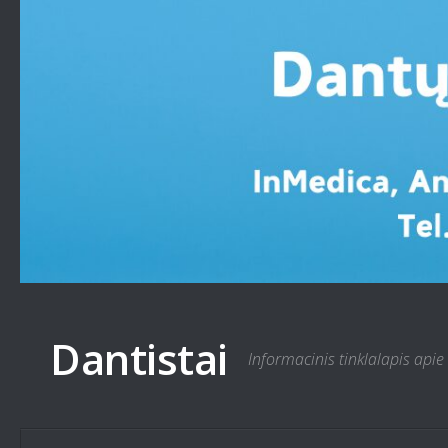
Skip to content
Dantistai
Informacinis tinklalapis apie