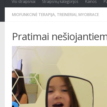
Visi straipsniai
Straipsnių kategorijos
Kainos
P
MIOFUNKCINĖ TERAPIJA, TREINERIAI, MYOBRACE
Pratimai nešiojantie