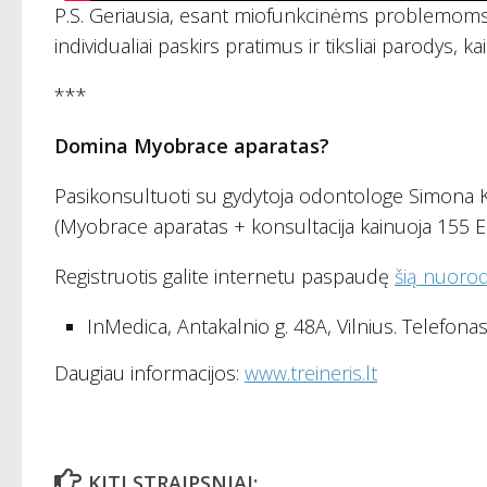
P.S. Geriausia, esant miofunkcinėms problemoms,
individualiai paskirs pratimus ir tiksliai parodys, kaip
***
Domina Myobrace aparatas?
Pasikonsultuoti su gydytoja odontologe Simona Kor
(Myobrace aparatas + konsultacija kainuoja 155 E
Registruotis galite internetu paspaudę
šią nuoro
InMedica, Antakalnio g. 48A, Vilnius. Telefonas 
Daugiau informacijos:
www.treineris.lt
KITI STRAIPSNIAI: