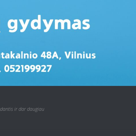
 dantis ir dar daugiau