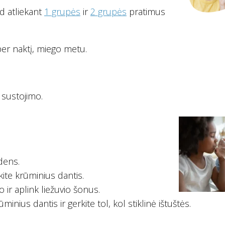
ad atliekant
1 grupės
ir
2 grupės
pratimus
 per naktį, miego metu.
e sustojimo.
ndens.
kite krūminius dantis.
io ir aplink liežuvio šonus.
ūminius dantis ir gerkite tol, kol stiklinė ištuštės.