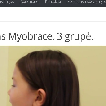
aslaugos
Apie mane
Kontaktai
For English-speaking p
ms Myobrace. 3 grupė.