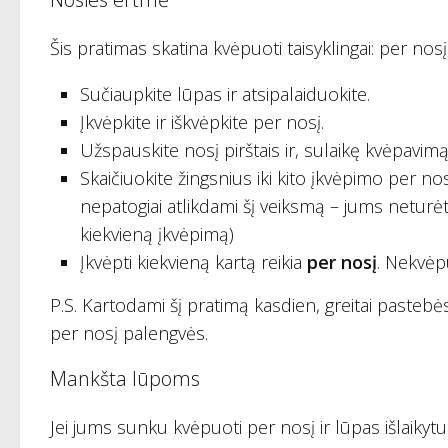
Šis pratimas skatina kvėpuoti taisyklingai: per nos
Sučiaupkite lūpas ir atsipalaiduokite.
Įkvėpkite ir iškvėpkite per nosį.
Užspauskite nosį pirštais ir, sulaikę kvėpavimą, 
Skaičiuokite žingsnius iki kito įkvėpimo per nos
nepatogiai atlikdami šį veiksmą – jums neturėt
kiekvieną įkvėpimą)
Įkvėpti kiekvieną kartą reikia
per nosį
. Nekvėp
P.S. Kartodami šį pratimą kasdien, greitai pastebė
per nosį palengvės.
Mankšta lūpoms
Jei jums sunku kvėpuoti per nosį ir lūpas išlaikyt