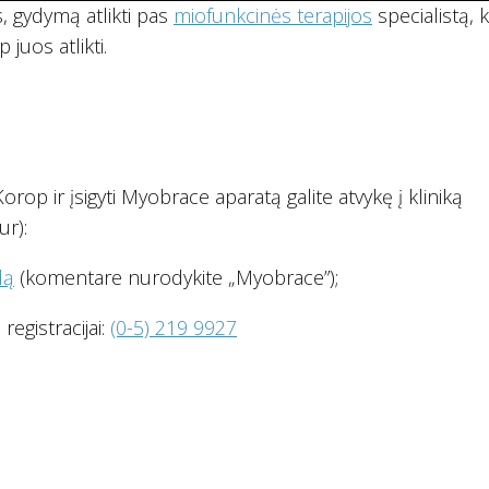
 gydymą atlikti pas
miofunkcinės terapijos
specialistą, k
 juos atlikti.
op ir įsigyti Myobrace aparatą galite atvykę į kliniką
ur):
dą
(komentare nurodykite „Myobrace”);
registracijai:
(0-5) 219 9927