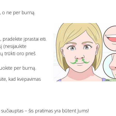
į, o ne per burną.
pradėkite įprastai eiti.
į (nesijaukite
ų trūkti oro prieš
uokite per burną.
site, kad kvėpavimas
u sučiauptas – šis pratimas yra būtent Jums!