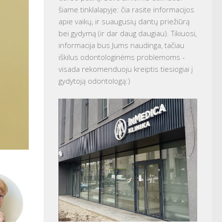
šiame tinklalapyje: čia rasite informacijos
apie vaikų, ir suaugusių dantų priežiūrą
bei gydymą (ir dar daug daugiau). Tikiuosi,
informacija bus Jums naudinga, tačiau
iškilus odontologinėms problemoms -
visada rekomenduoju kreiptis tiesiogiai į
gydytoją odontologą:)