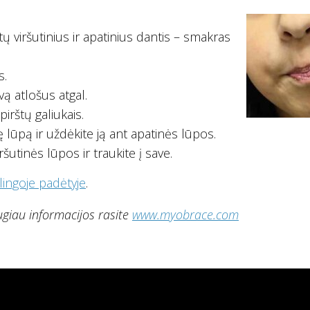
ų viršutinius ir apatinius dantis – smakras
s.
vą atlošus atgal.
irštų galiukais.
 lūpą ir uždėkite ją ant apatinės lūpos.
šutinės lūpos ir traukite į save.
yklingoje padėtyje
.
ugiau informacijos rasite
www.myobrace.com