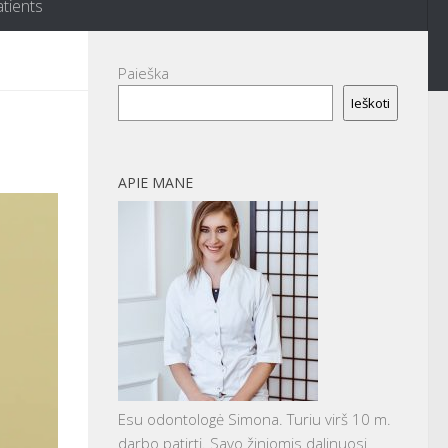
atients
Paieška
Ieškoti
APIE MANE
Esu odontologė Simona. Turiu virš 10 m.
darbo patirtį. Savo žiniomis dalinuosi