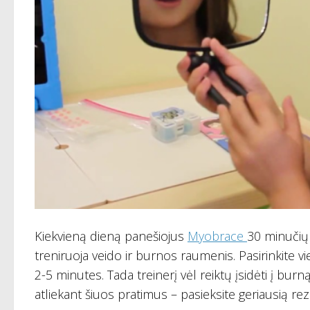
Kiekvieną dieną panešiojus
Myobrace
30 minučių
treniruoja veido ir burnos raumenis. Pasirinkite vie
2-5 minutes. Tada treinerį vėl reiktų įsidėti į burn
atliekant šiuos pratimus – pasieksite geriausią rez