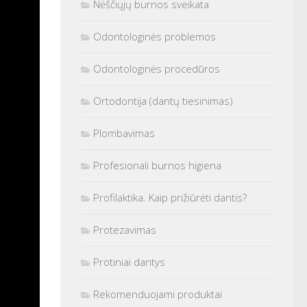
Nėščiųjų burnos sveikata
Odontologinės problemos
Odontologinės procedūros
Ortodontija (dantų tiesinimas)
Plombavimas
Profesionali burnos higiena
Profilaktika. Kaip prižiūrėti dantis?
Protezavimas
Protiniai dantys
Rekomenduojami produktai