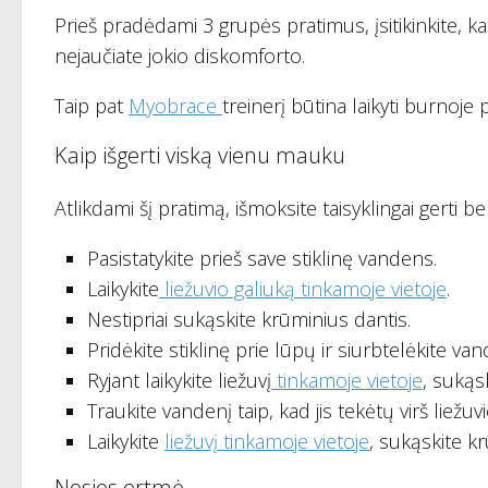
Prieš pradėdami 3 grupės pratimus, įsitikinkite, k
nejaučiate jokio diskomforto.
Taip pat
Myobrace
treinerį būtina laikyti burnoje
Kaip išgerti viską vienu mauku
Atlikdami šį pratimą, išmoksite taisyklingai gerti b
Pasistatykite prieš save stiklinę vandens.
Laikykite
liežuvio galiuką tinkamoje vietoje
.
Nestipriai sukąskite krūminius dantis.
Pridėkite stiklinę prie lūpų ir siurbtelėkite va
Ryjant laikykite liežuvį
tinkamoje vietoje
, sukąs
Traukite vandenį taip, kad jis tekėtų virš liežuv
Laikykite
liežuvį tinkamoje vietoje
, sukąskite kr
Nosies ertmė