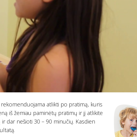
 rekomenduojama atlikti po pratimą, kuris
ną iš žemiau paminėtų pratimų ir jį atlikite
ą ir dar nešioti 30 – 90 minučių. Kasdien
ultatą.